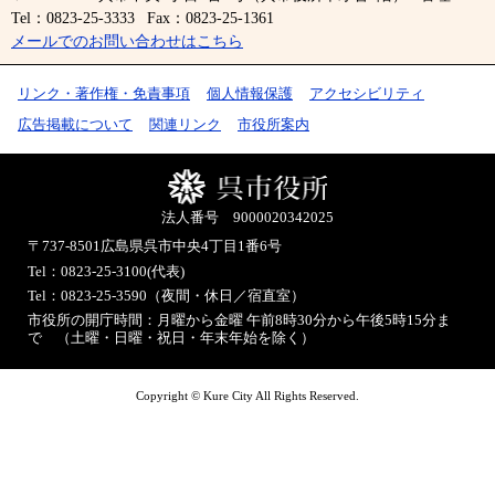
Tel：0823-25-3333
Fax：0823-25-1361
メールでのお問い合わせはこちら
リンク・著作権・免責事項
個人情報保護
アクセシビリティ
広告掲載について
関連リンク
市役所案内
法人番号 9000020342025
〒737-8501
広島県呉市中央4丁目1番6号
Tel：0823-25-3100(代表)
Tel：0823-25-3590（夜間・休日／宿直室）
市役所の開庁時間：月曜から金曜 午前8時30分から午後5時15分ま
で （土曜・日曜・祝日・年末年始を除く）
Copyright © Kure City All Rights Reserved.