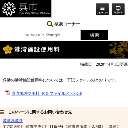
ペ
メ
ー
ニ
ジ
ュ
の
ー
先
を
検索コーナー
頭
飛
で
ば
す。
し
本
て
文
本
港湾施設使用料
文
へ
掲載日：2020年4月1日更新
呉港の港湾施設使用料については，下記ファイルのとおりです。
港湾施設使用料 [PDFファイル／309KB]
このページに関するお問い合わせ先
港湾漁港課
〒737-8501
呉市中央4丁目1番6号（呉市役所本庁舎5階）
管理G