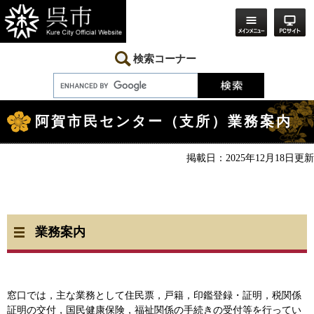
ペ
メ
ー
ニ
ジ
ュ
の
ー
先
を
検索コーナー
頭
飛
で
ば
す。
し
本
て
文
本
阿賀市民センター（支所）業務案内
文
へ
掲載日：2025年12月18日更新
業務案内
窓口では，主な業務として住民票，戸籍，印鑑登録・証明，税関係
証明の交付，国民健康保険，福祉関係の手続きの受付等を行ってい