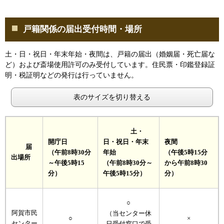
戸籍関係の届出受付時間・場所
土・日・祝日・年末年始・夜間は、戸籍の届出（婚姻届・死亡届な
ど）および斎場使用許可のみ受付しています。住民票・印鑑登録証
明・税証明などの発行は行っていません。
表のサイズを切り替える
土・
開庁日
日・祝日・年末
夜間
届
（午前8時30分
年始
（午後5時15分
出場所
～午後5時15
（午前8時30分～
から午前8時30
分）
午後5時15分）
分）
○
阿賀市民
（当センター休
○
×
センター
日受付窓口で受