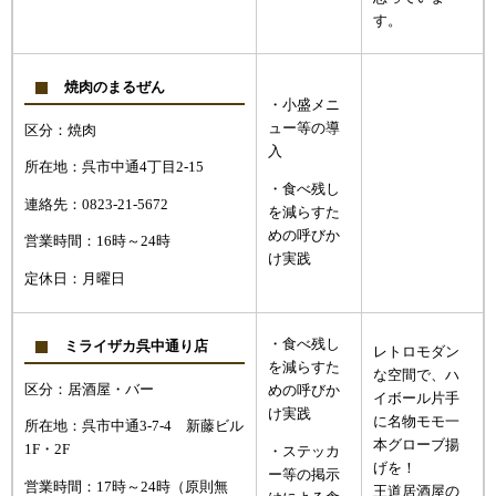
す。
焼肉のまるぜん
・小盛メニ
ュー等の導
区分：焼肉
入
所在地：呉市中通4丁目2-15
・食べ残し
連絡先：0823-21-5672
を減らすた
めの呼びか
営業時間：16時～24時
け実践
定休日：月曜日
・食べ残し
ミライザカ呉中通り店
レトロモダン
を減らすた
な空間で、ハ
区分：居酒屋・バー
めの呼びか
イボール片手
け実践
に名物モモ一
所在地：呉市中通3‐7‐4 新藤ビル
本グローブ揚
1F・2F
・ステッカ
げを！
ー等の掲示
営業時間：17時～24時（原則無
王道居酒屋の