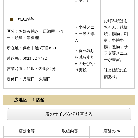
いる。）
れんが亭
お好み焼はも
・小盛メニ
ちろん，鉄板
区分：お好み焼き・居酒屋・バ
ュー等の導
焼，揚物，刺
ー・焼鳥・串料理
入
身，串焼串
揚，煮物，サ
所在地：呉市中通3丁目6-21
・食べ残し
ラダ等メニュ
を減らすた
連絡先：0823-22-7432
ーが豊富。
めの呼びか
営業時間：11時～22時30分
け実践
味と値段に自
信あり。
定休日：月曜日・火曜日
広地区 １店舗
表のサイズを切り替える
店舗名等
取組内容
店舗のPR