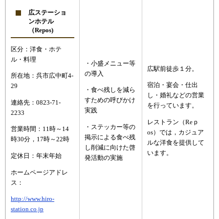
広ステーショ
ンホテル
（Repos)
区分：洋食・ホテ
ル・料理
・小盛メニュー等
広駅前徒歩１分。
の導入
所在地：呉市広中町4-
宿泊・宴会・仕出
29
・食べ残しを減ら
し・婚礼などの営業
すための呼びかけ
連絡先：0823-71-
を行っています。
実践
2233
レストラン（Reｐ
・ステッカー等の
営業時間：11時～14
os）では，カジュア
掲示による食べ残
時30分，17時～22時
ルな洋食を提供して
し削減に向けた啓
います。
定休日：年末年始
発活動の実施
ホームページアドレ
ス：
http://www.hiro-
station.co.jp