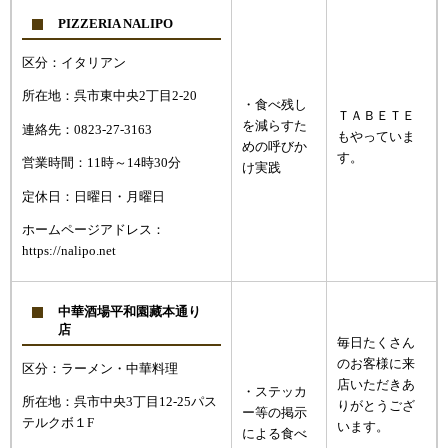
PIZZERIA NALIPO
区分：イタリアン
所在地：呉市東中央2丁目2-20
・食べ残し
ＴＡＢＥＴＥ
を減らすた
連絡先：0823-27-3163
もやっていま
めの呼びか
す。
営業時間：11時～14時30分
け実践
定休日：日曜日・月曜日
ホームページアドレス：
https://nalipo.net
中華酒場平和園藏本通り
店
毎日たくさん
のお客様に来
区分：ラーメン・中華料理
店いただきあ
・ステッカ
所在地：呉市中央3丁目12-25パス
りがとうござ
ー等の掲示
テルクボ１F
います。
による食べ