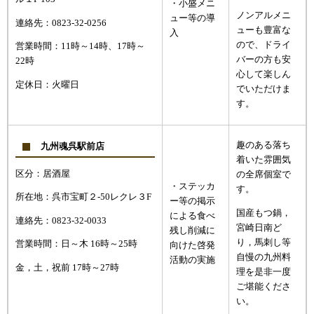
​・小盛メニ
ノンアルメニ
ュー等の導
連絡先：0823-32-0256
ューも豊富な
入
ので、ドライ
営業時間：11時～14時、17時～
バーの方も安
22時
心して楽しん
定休日：火曜日
でいただけま
す。
趣のある落ち
九州魂呉駅前店
着いた雰囲気
区分：居酒屋
の全席個室で
・ステッカ
す。
所在地：呉市宝町２-50レクレ３F
ー等の掲示
国産もつ鍋，
による食べ
連絡先：0823-32-0033
宮崎日南ど
残し削減に
り，馬刺し等
営業時間：日～木 16時～25時
向けた啓発
自慢の九州料
活動の実施
金，土，祝前 17時～27時
理を是非一度
ご堪能くださ
い。