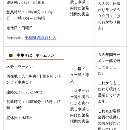
残し削減に
連絡先：0823-43-1616
大人気！日替
向けた啓発
わりランチ６
営業時間：11時30分～13時30
活動の実施
００円（ごは
分、17時30分～23時頃
んおかわり自
定休日：日曜日
由）
facebook：
平和園-蔵本通り店
３５年間ラー
中華そば ホームラン
メン一筋で通
区分：ラーメン
してきまし
・小盛メニ
た。
ュー等の導
所在地：呉市中央4丁目3-10 シャ
入
ンピア中央１Ｆ
これからもこ
だわり続けて
・ステッカ
連絡先：0823-22-0721
営業していき
ー等の掲示
ます。
営業時間：11時30分～15時，17
による食べ
時～19時
残し削減に
これもお客様
向けた啓発
全員の後押し
定休日：水曜日
活動の実施
のおかげだと
思っていま