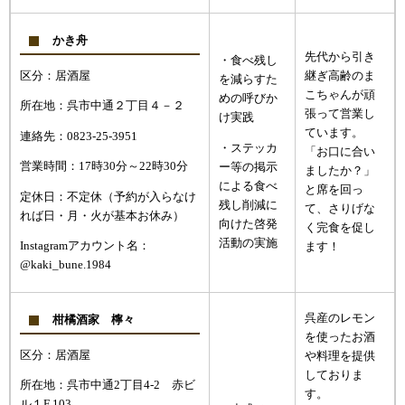
かき舟
先代から引き
・食べ残し
区分：居酒屋
継ぎ高齢のま
を減らすた
こちゃんが頑
めの呼びか
所在地：呉市中通２丁目４－２
張って営業し
け実践
ています。
連絡先：0823-25-3951
・ステッカ
「お口に合い
営業時間：17時30分～22時30分
ー等の掲示
ましたか？」
による食べ
と席を回っ
定休日：不定休（予約が入らなけ
残し削減に
て、さりげな
れば日・月・火が基本お休み）
向けた啓発
く完食を促し
活動の実施
Instagramアカウント名：
ます！
@kaki_bune.1984
呉産のレモン
柑橘酒家 檸々
を使ったお酒
区分：居酒屋
や料理を提供
しておりま
所在地：呉市中通2丁目4-2 赤ビ
す。
ル１F 103