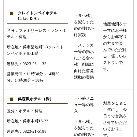
クレイトンベイホテル
・食べ残し
Cakes ＆ Ale
を減らすた
地産地消をテ
めの呼びか
区分：ファミリーレストラン・ホ
ーマにお子様
け実践
テル・料理
からお年寄り
の方まで楽し
・ステッカ
所在地：呉市築地町3-3クレイト
んでいただけ
ー等の掲示
ンベイホテル１階
る，優しいレ
による食べ
ストランで
連絡先：0823-26-1133
残し削減に
す。
向けた啓発
営業時間：11時30分～14時30
活動の実施
分、14時30分～18時
・小盛メニ
呉森沢ホテル（株）
創業を１９１
ュー等の導
１年にし、今
区分：ホテル・料理
入
日まで営業を
所在地：呉市本町15-22
・食べ残し
させていただ
を減らすた
いておりま
連絡先：0823-21-5188
めの呼びか
す。