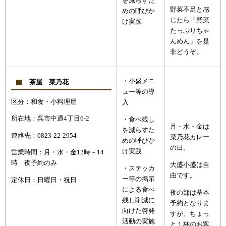
を減らすた
野菜不足と感
めの呼びか
じたら「野菜
け実践
たっぷりちゃ
んめん」を是
非どうぞ。
・小盛メニ
茶屋 菜乃花
ュー等の導
区分：和食・小料理屋
入
所在地：呉市中通4丁目6-2
・食べ残し
月・水・金は
を減らすた
連絡先：0823-22-2954
菜乃花カレー
めの呼びか
の日。
け実践
営業時間：月・水・金12時～14
時 夜予約のみ
大盛小盛は自
・ステッカ
由です。
ー等の掲示
定休日：日曜日・祝日
による食べ
夜の部は基本
残し削減に
予約となりま
向けた啓発
すが、ちょっ
活動の実施
と１杯のお客