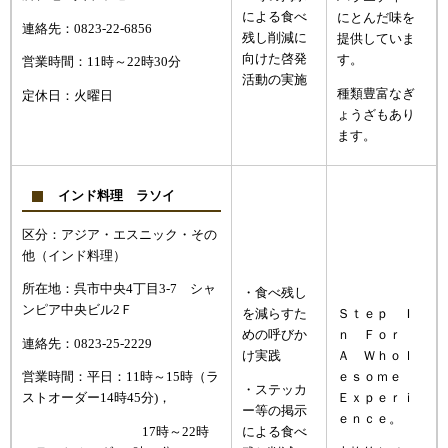
による食べ
にとんだ味を
連絡先：0823-22-6856
残し削減に
提供していま
向けた啓発
す。
営業時間：11時～22時30分
活動の実施
種類豊富なぎ
定休日：火曜日
ょうざもあり
ます。
インド料理 ラソイ
区分：アジア・エスニック・その
他（インド料理）
所在地：呉市中央4丁目3-7 シャ
・食べ残し
ンピア中央ビル2Ｆ
を減らすた
Ｓｔｅｐ Ｉ
めの呼びか
ｎ Ｆｏｒ
連絡先：0823-25-2229
け実践
Ａ Ｗｈｏｌ
営業時間：平日：11時～15時（ラ
ｅｓｏｍｅ
・ステッカ
ストオーダー14時45分)，
Ｅｘｐｅｒｉ
ー等の掲示
ｅｎｃｅ。
17時～22時
による食べ