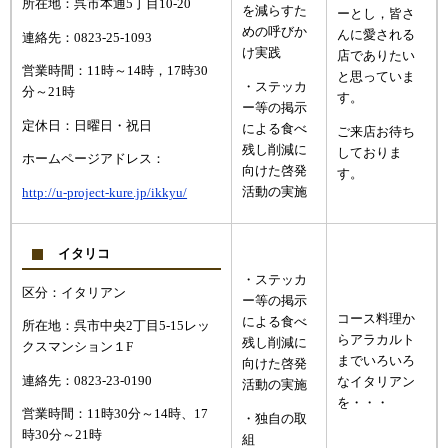
所在地：呉市本通5丁目10-20
を減らすた
ーとし，皆さ
めの呼びか
んに愛される
連絡先：0823-25-1093
け実践
店でありたい
営業時間：11時～14時，17時30
と思っていま
・ステッカ
分～21時
す。
ー等の掲示
定休日：日曜日・祝日
による食べ
ご来店お待ち
残し削減に
しておりま
ホームページアドレス：
向けた啓発
す。
活動の実施
http://u-project-kure.jp/ikkyu/
イタリコ
・ステッカ
区分：イタリアン
ー等の掲示
コース料理か
による食べ
所在地：呉市中央2丁目5-15レッ
らアラカルト
残し削減に
クスマンション１F
までいろいろ
向けた啓発
連絡先：0823-23-0190
なイタリアン
活動の実施
を・・・
営業時間：11時30分～14時、17
・独自の取
時30分～21時
組