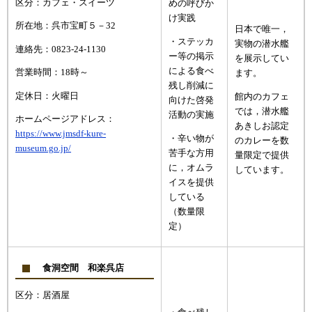
区分：カフェ・スイーツ
めの呼びか
け実践
所在地：呉市宝町５－32
日本で唯一，
・ステッカ
実物の潜水艦
連絡先：0823-24-1130
ー等の掲示
を展示してい
による食べ
営業時間：18時～
ます。
残し削減に
定休日：火曜日
館内のカフェ
向けた啓発
では，潜水艦
活動の実施
ホームページアドレス：
あきしお認定
https://www.jmsdf-kure-
・辛い物が
のカレーを数
museum.go.jp/
苦手な方用
量限定で提供
に，オムラ
しています。
イスを提供
している
（数量限
定）
食洞空間 和楽呉店
区分：居酒屋