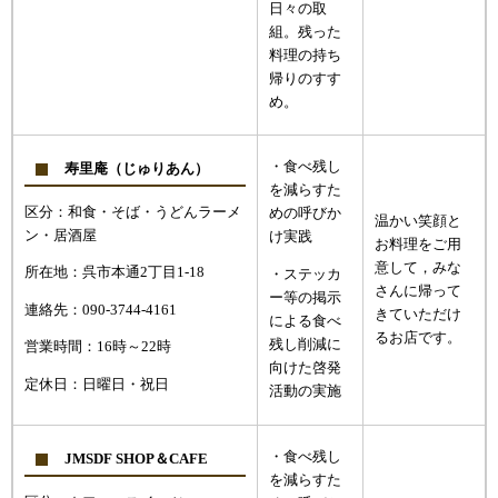
日々の取
組。残った
料理の持ち
帰りのすす
め。
・食べ残し
寿里庵（じゅりあん）
を減らすた
区分：和食・そば・うどんラーメ
めの呼びか
温かい笑顔と
ン・居酒屋
け実践
お料理をご用
意して，みな
所在地：呉市本通2丁目1-18
・ステッカ
さんに帰って
ー等の掲示
連絡先：090-3744-4161
きていただけ
による食べ
るお店です。
残し削減に
営業時間：16時～22時
向けた啓発
定休日：日曜日・祝日
活動の実施
・食べ残し
JMSDF SHOP＆CAFE
を減らすた