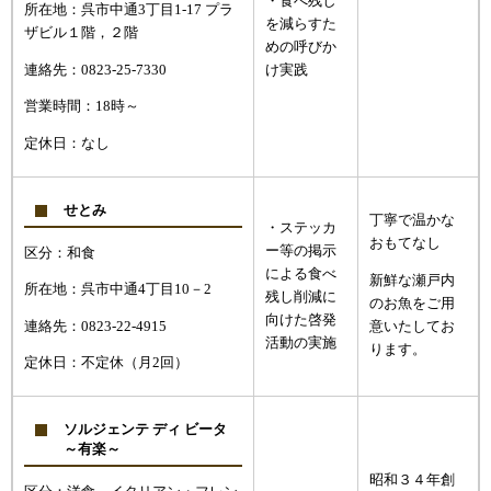
・食べ残し
所在地：呉市中通3丁目1-17 プラ
を減らすた
ザビル１階，２階
めの呼びか
連絡先：0823-25-7330
け実践
営業時間：18時～
定休日：なし
せとみ
丁寧で温かな
・ステッカ
おもてなし
ー等の掲示
区分：和食
による食べ
新鮮な瀬戸内
所在地：呉市中通4丁目10－2
残し削減に
のお魚をご用
向けた啓発
連絡先：0823-22-4915
意いたしてお
活動の実施
ります。
定休日：不定休（月2回）
ソルジェンテ ディ ビータ
～有楽～
昭和３４年創