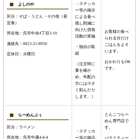
・ステッカ
よしのや
ー等の掲示
区分：そば・うどん・その他（昼
による食べ
定食）
残し削減に
向けた啓発
お客様の食べ
所在地：呉市中央4丁目3-10
活動の実施
られる分だけ
連絡先：0823-21-8950
ごはんをよそ
・独自の取
います。
組
定休日：火曜日
おかわりもOK
（注文時に
です。
量を確か
め、年配の
方には小さ
く刻んだり
します。）
とんこつらー
らーめんぶぅ
めん専門店で
区分：ラーメン
す。
・ステッカ
所在地：呉市中通4-8-4
ー等の掲示
バラエティー