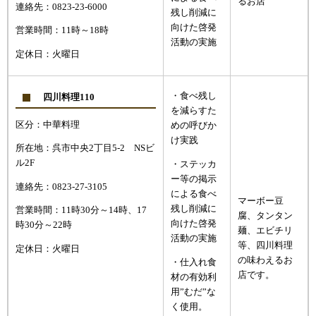
るお店
連絡先：0823-23-6000
残し削減に
向けた啓発
営業時間：11時～18時
活動の実施
定休日：火曜日
・食べ残し
四川料理110
を減らすた
区分：中華料理
めの呼びか
け実践
所在地：呉市中央2丁目5-2 NSビ
ル2F
・ステッカ
ー等の掲示
連絡先：0823-27-3105
による食べ
マーボー豆
残し削減に
営業時間：11時30分～14時、17
腐、タンタン
向けた啓発
時30分～22時
麺、エビチリ
活動の実施
等、四川料理
定休日：火曜日
の味わえるお
・仕入れ食
店です。
材の有効利
用”むだ”な
く使用。