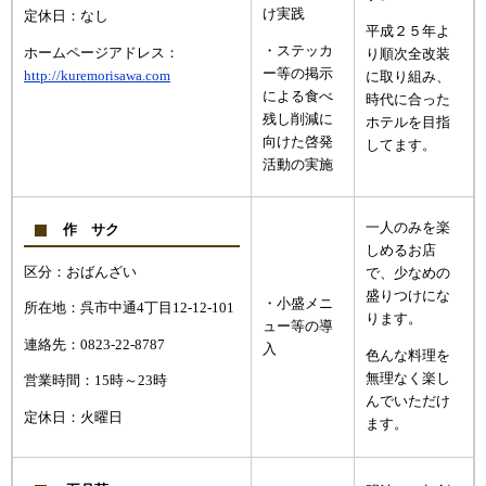
け実践
定休日：なし
平成２５年よ
・ステッカ
ホームページアドレス：
り順次全改装
ー等の掲示
http://kuremorisawa.com
に取り組み、
による食べ
時代に合った
残し削減に
ホテルを目指
向けた啓発
してます。
活動の実施
一人のみを楽
作 サク
しめるお店
区分：おばんざい
で、少なめの
盛りつけにな
・小盛メニ
所在地：呉市中通4丁目12-12-101
ります。
ュー等の導
連絡先：0823-22-8787
入
色んな料理を
無理なく楽し
営業時間：15時～23時
んでいただけ
定休日：火曜日
ます。