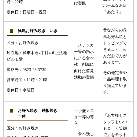
時～22時
け実践
ホームなお店
「あたり」
定休日：日曜日・祝日
昔ながらの呉
呉風お好み焼き いき
風お好み焼と
区分：お好み焼き
トッピングで
・ステッカ
きるよくしゅ
ー等の掲示
所在地：呉市本通4丁目4-6 正法地
んだおでんが
による食べ
ビル１階
あります。
残し削減に
連絡先：0823-23-3739
向けた啓発
その他定食や
活動の実施
一品料理も取
営業時間：11時～21時
り揃えていま
定休日：水曜日
す。
お好み焼き 鉄板焼き
・小盛メニ
「お客様もス
一休
ュー等の導
タッフもいつ
入
区分：お好み焼き
も楽しく笑顔
・食べ残し
で」をモット