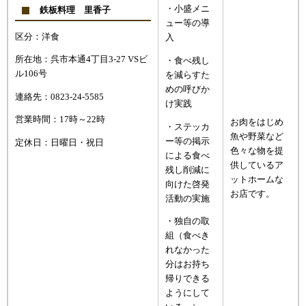
・小盛メニ
鉄板料理 里香子
ュー等の導
区分：洋食
入
所在地：呉市本通4丁目3-27 VSビ
・食べ残し
ル106号
を減らすた
めの呼びか
連絡先：0823-24-5585
け実践
営業時間：17時～22時
お肉をはじめ
・ステッカ
魚や野菜など
ー等の掲示
定休日：日曜日・祝日
色々な物を提
による食べ
供しているア
残し削減に
ットホームな
向けた啓発
お店です。
活動の実施
・独自の取
組（食べき
れなかった
分はお持ち
帰りできる
ようにして