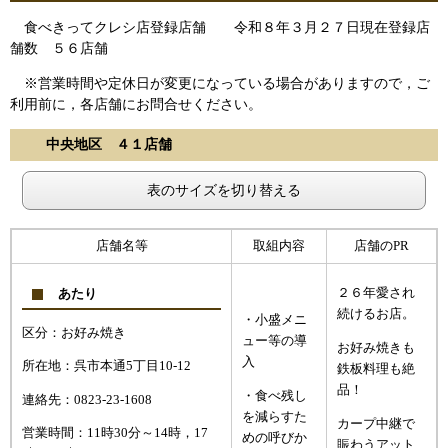
食べきってクレシ店登録店舗 令和８年３月２７日現在登録店
舗数 ５６店舗
※営業時間や定休日が変更になっている場合がありますので，ご
利用前に，各店舗にお問合せください。
中央地区 ４１店舗
表のサイズを切り替える
店舗名等
取組内容
店舗のPR
２６年愛され
あたり
続けるお店。
・小盛メニ
区分：お好み焼き
ュー等の導
お好み焼きも
入
所在地：呉市本通5丁目10-12
鉄板料理も絶
品！
・食べ残し
連絡先：0823-23-1608
を減らすた
カープ中継で
営業時間：11時30分～14時，17
めの呼びか
賑わうアット