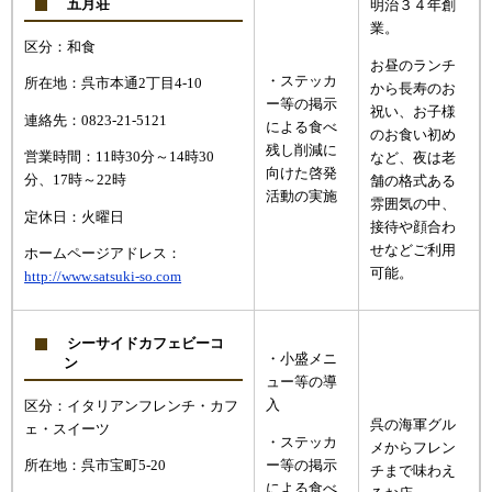
五月荘
明治３４年創
業。
区分：和食
お昼のランチ
・ステッカ
所在地：呉市本通2丁目4-10
から長寿のお
ー等の掲示
祝い、お子様
連絡先：0823-21-5121
による食べ
のお食い初め
残し削減に
営業時間：11時30分～14時30
など、夜は老
向けた啓発
分、17時～22時
舗の格式ある
活動の実施
雰囲気の中、
定休日：火曜日
接待や顔合わ
せなどご利用
ホームページアドレス：
可能。
http://www.satsuki-so.com
シーサイドカフェビーコ
・小盛メニ
ン
ュー等の導
入
区分：イタリアンフレンチ・カフ
呉の海軍グル
ェ・スイーツ
・ステッカ
メからフレン
ー等の掲示
所在地：呉市宝町5-20
チまで味わえ
による食べ