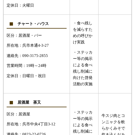
定休日：火曜日
・食べ残し
チャート・ハウス
を減らすた
区分：居酒屋・バー
めの呼びか
け実践
所在地：呉市本通4-3-27
・ステッカ
連絡先：090-3175-2855
ー等の掲示
による食べ
営業時間：19時～24時
残し削減に
定休日：日曜日・祝日
向けた啓発
活動の実施
居酒屋 茶又
・ステッカ
区分：居酒屋
牛スジ肉とコ
ー等の掲示
ンニャクを軟
所在地：呉市中央4丁目3-12
による食べ
らかくみそで
残し削減に
連絡先：0823-22-0726
炊き込んだみ