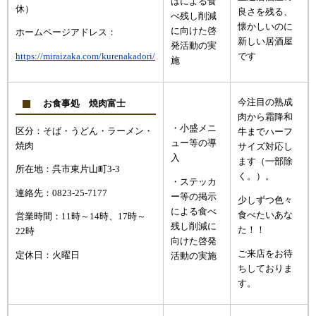
はによる食
休）
良さを残る、
べ残し削減
懐かしいのに
に向けた啓
ホームページアドレス：
新しい居酒屋
発活動の実
です
https://miraizaka.com/kurenakadori/
施
今注目の熟成
お食事処 焼肉富士
肉から霜降和
・小盛メニ
区分：そば・うどん・ラーメン・
牛までハーフ
ュー等の導
焼肉
サイズ対応し
入
ます（一部除
所在地：呉市東片山町3-3
く。）。
・ステッカ
連絡先：0823-25-7177
ー等の掲示
少しずつ色々
による食べ
食べたいあな
営業時間：11時～14時、17時～
残し削減に
た！！
22時
向けた啓発
ご来店をお待
定休日：火曜日
活動の実施
ちしておりま
す。