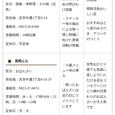
呉名物
区分：焼鳥・串料理・その他（活
めの呼びか
焼鳥活魚おい
魚）
け実践
しい店
所在地：呉市中通1丁目5-14
・ステッカ
おすすめはと
ー等の掲示
連絡先：0823-26-6300
り皮のみそだ
による食べ
き、アジハゲ
残し削減に
営業時間：16時以降
のつくり
向けた啓発
定休日：不定休
活動の実施
笑莉んち
女性おひとり
・小盛メニ
様でも気楽に
ュー等の導
区分：おばんざい
楽しんでいた
入
所在地：呉市中通3丁目6-19 1F
だける店をコ
・残ったお
ンセプトにひ
連絡先：0823-27-6674
ばんざいは
とり鍋や日替
次の日にリ
わりのおばん
営業時間：水～土：17時30分～22
メイクして
ざいが大人気
時，日：13時～21時
います
です。
定休日：月・火