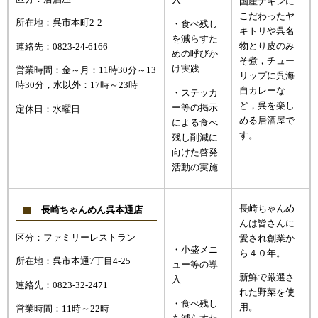
入
国産チキンに
こだわったヤ
所在地：呉市本町2-2
・食べ残し
キトリや呉名
を減らすた
物とり皮のみ
連絡先：0823-24-6166
めの呼びか
そ煮，チュー
け実践
営業時間：金～月：11時30分～13
リップに呉海
時30分，水以外：17時～23時
自カレーな
・ステッカ
ど，呉を楽し
ー等の掲示
定休日：水曜日
める居酒屋で
による食べ
す。
残し削減に
向けた啓発
活動の実施
長崎ちゃんめ
長崎ちゃんめん呉本通店
んは皆さんに
区分：ファミリーレストラン
愛され創業か
・小盛メニ
ら４０年。
所在地：呉市本通7丁目4-25
ュー等の導
新鮮で厳選さ
入
連絡先：0823-32-2471
れた野菜を使
・食べ残し
用。
営業時間：11時～22時