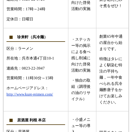
向けた啓発
そ煮をぜひ！
活動の実施
営業時間：17時～24時
定休日：日曜日
創業65年中通
珍来軒（呉冷麺）
・ステッカ
の屋台から始
ー等の掲示
区分：ラーメン
まりです。
による食べ
残し削減に
所在地：呉市本通4丁目10-1
特徴はタレに
向けた啓発
よく馴染む特
連絡先：0823-22-3947
活動の実施
注の平持ち
麺，一年中食
営業時間：11時30分～15時
・独自の取
べられる呉冷
組（調理後
ホームページアドレス：
麺酢唐子をか
の油のリサ
http://www.kure-reimen.com/
けてお楽しみ
イクル）
ください。
・小盛メニ
居酒屋 利根 本店
ュー等の導
区分：居酒屋