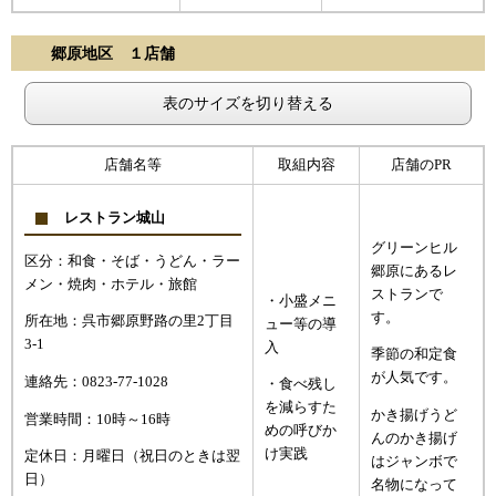
郷原地区 １店舗
表のサイズを切り替える
店舗名等
取組内容
店舗のPR
レストラン城山
グリーンヒル
区分：和食・そば・うどん・ラー
郷原にあるレ
メン・焼肉・ホテル・旅館
ストランで
・小盛メニ
す。
所在地：呉市郷原野路の里2丁目
ュー等の導
3-1
入
季節の和定食
が人気です。
連絡先：0823-77-1028
・食べ残し
を減らすた
かき揚げうど
営業時間：10時～16時
めの呼びか
んのかき揚げ
け実践
定休日：月曜日（祝日のときは翌
はジャンボで
日）
名物になって