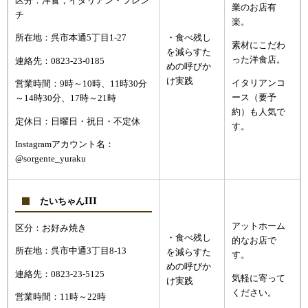
区分：洋食，イタリアン・フレン
業のお店有
チ
楽。
・食べ残し
所在地：呉市本通5丁目1-27
素材にこだわ
を減らすた
った洋食店。
連絡先：0823-23-0185
めの呼びか
け実践
イタリアンコ
営業時間：9時～10時、11時30分
ース（要予
～14時30分、17時～21時
約）も人気で
定休日：日曜日・祝日・不定休
す。
Instagramアカウント名：
@sorgente_yuraku
III
たいちゃん
アットホーム
区分：お好み焼き
・食べ残し
的なお店で
所在地：呉市中通3丁目8-13
を減らすた
す。
めの呼びか
連絡先：0823-23-5125
気軽に寄って
け実践
ください。
営業時間：11時～22時