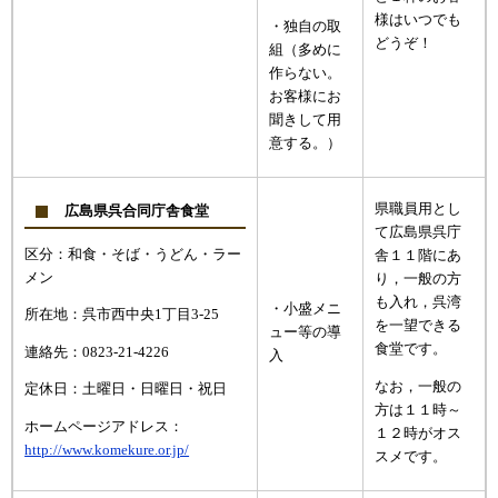
様はいつでも
・独自の取
どうぞ！
組（多めに
作らない。
お客様にお
聞きして用
意する。）
県職員用とし
広島県呉合同庁舎食堂
て広島県呉庁
区分：和食・そば・うどん・ラー
舎１１階にあ
メン
り，一般の方
も入れ，呉湾
・小盛メニ
所在地：呉市西中央1丁目3-25
を一望できる
ュー等の導
食堂です。
連絡先：0823-21-4226
入
なお，一般の
定休日：土曜日・日曜日・祝日
方は１１時～
ホームページアドレス：
１２時がオス
http://www.komekure.or.jp/
スメです。