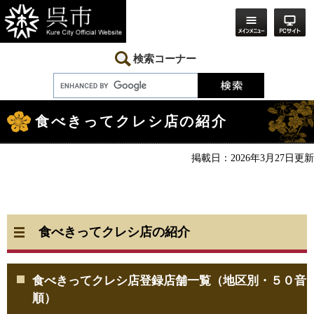
ペ
メ
ー
ニ
ジ
ュ
の
ー
先
を
検索コーナー
頭
飛
で
ば
す。
し
本
て
文
本
食べきってクレシ店の紹介
文
へ
掲載日：2026年3月27日更新
食べきってクレシ店の紹介
食べきってクレシ店登録店舗一覧（地区別・５０音
順）