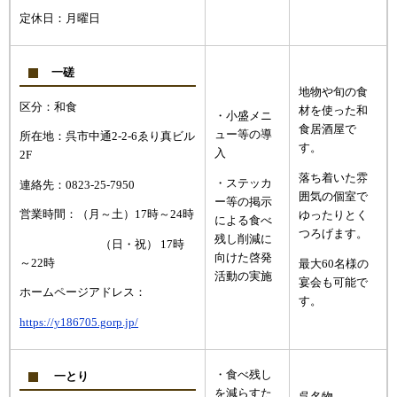
定休日：月曜日
一磋
地物や旬の食
区分：和食
材を使った和
・小盛メニ
食居酒屋で
ュー等の導
所在地：呉市中通2‐2‐6ゑり真ビル
す。
入
2F
落ち着いた雰
・ステッカ
連絡先：0823-25-7950
囲気の個室で
ー等の掲示
営業時間：（月～土）17時～24時
ゆったりとく
による食べ
つろげます。
残し削減に
（日・祝） 17時
向けた啓発
～22時
最大60名様の
活動の実施
宴会も可能で
ホームページアドレス：
す。
https://y186705.gorp.jp/
・食べ残し
一とり
を減らすた