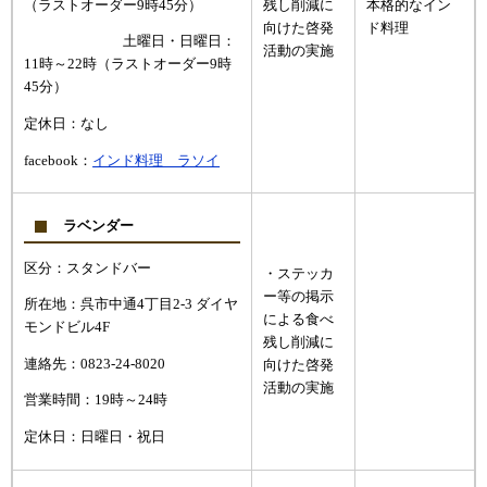
（ラストオーダー9時45分）
残し削減に
本格的なイン
向けた啓発
ド料理
土曜日・日曜日：
活動の実施
11時～22時（ラストオーダー9時
45分）
定休日：なし
facebook：
インド料理 ラソイ
ラベンダー
区分：スタンドバー
・ステッカ
ー等の掲示
所在地：呉市中通4丁目2-3 ダイヤ
による食べ
モンドビル4F
残し削減に
連絡先：0823-24-8020
向けた啓発
活動の実施
営業時間：19時～24時
定休日：日曜日・祝日