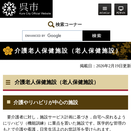
ペ
メ
ー
ニ
ジ
ュ
の
ー
先
を
検索コーナー
頭
飛
で
ば
す。
し
本
て
文
本
介護老人保健施設（老人保健施設）
文
へ
掲載日：2026年2月19日更新
介護老人保健施設（老人保健
施設）
介護やリハビリが中心の施設
要介護者に対し，施設サービス計画に基づき，自宅へ戻れるよう
にリハビリ（機能訓練）に重点を置いた施設です。医学的な管理の
もとで介護や看護，日常生活上のお世話等を受けられます。