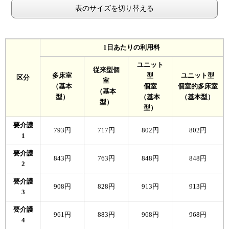
表のサイズを切り替える
1日あたりの利用料
ユニット
従来型個
多床室
型
ユニット型
区分
室
（基本
個室
個室的多床室
（基本
型）
（基本
（基本型）
型）
型）
要介護
793円
717円
802円
802円
1
要介護
843円
763円
848円
848円
2
要介護
908円
828円
913円
913円
3
要介護
961円
883円
968円
968円
4