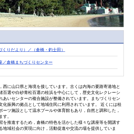
づくりだより）／（倉橋・釣士田）
座／倉橋まちづくりセンター
，西に山口県と海境を接しています。古くは内海の要路寄港地と
渚百選や白砂青松百選の桂浜を中心にして，歴史文化レクレーシ
ふれあいセンターの複合施設が整備されています。まちづくりセン
文化振興の拠点として地域住民に利用されています。 近くには桂
ポーツ施設として温水プールや体育館もあり，自然と調和した，
ます。
習を推進するため，倉橋の特色を活かした様々な講座等を開講す
る地域社会の実現に向け，活動促進や交流の場を提供していま