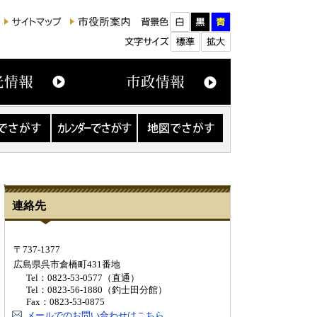
カ
地
レ
図
ン
で
ダ
さ
ー
が
で
す
さ
連絡先
が
す
〒737-1377
広島県呉市倉橋町431番地
Tel：0823-53-0577（直通）
Tel：0823-56-1880（釣士田分館）
Fax：0823-53-0875
メールでのお問い合わせはこちら