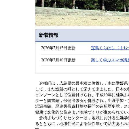
新着情報
2026年7月13日更新
宝島くらはし（まち
2026年7月10日更新
楽しく学ぶスマホ講
倉橋町は，広島県の最南端に位置し，南に愛媛県
して，また造船の町として栄えて来ました。日本の
ョンゾーンとして位置付けられ、平成10年に桂浜
ターと図書館，保健出張所が併設され，生涯学習・
浜温泉館、歴史民俗資料館や長門の造船歴史館，ス
健康で文化的な住みよい地域づくりが進められてい
倉橋まちづくりセンターは，地域における生涯学
るとともに，地域住民による個性豊かで活力あふれ