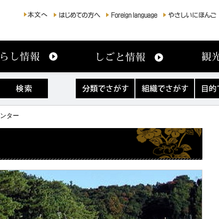
分
組
目
類
織
的
で
で
で
さ
さ
さ
センター
が
が
が
す
す
す