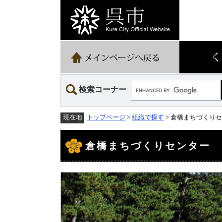
ペ
メ
ー
ニ
ジ
ュ
の
ー
先
を
頭
飛
で
ば
す。
し
て
Google
本
検索コーナー
カ
文
ス
へ
タ
トップページ
>
組織で探す
> 倉橋まちづくり
現在地
ム
検
本
索
文
倉橋まちづくりセンター