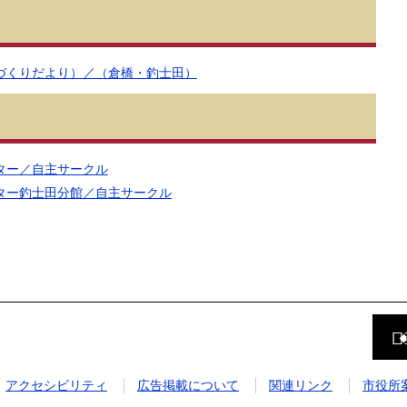
づくりだより）／（倉橋・釣士田）
ター／自主サークル
ター釣士田分館／自主サークル
前
の
ペ
ー
ジ
アクセシビリティ
広告掲載について
関連リンク
市役所
に