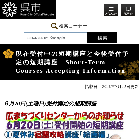
ペ
メ
ー
ニ
ジ
ュ
の
ー
先
を
検索コーナー
頭
飛
で
ば
す。
し
本
て
文
本
現在受付中の短期講座と今後受付予
文
定の短期講座 Short-Term
へ
Courses Accepting Information
掲載日：2026年7月22日更新
６月20日(土曜日)受付開始の短期講座