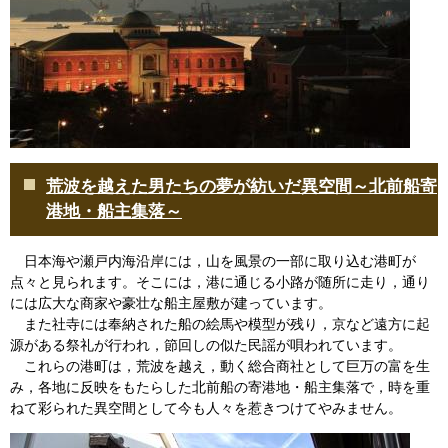
荒波を越えた男たちの夢が紡いだ異空間～北前船寄
港地・船主集落～
日本海や瀬戸内海沿岸には，山を風景の一部に取り込む港町が
点々と見られます。そこには，港に通じる小路が随所に走り，通り
には広大な商家や豪壮な船主屋敷が建っています。
また社寺には奉納された船の絵馬や模型が残り，京など遠方に起
源がある祭礼が行われ，節回しの似た民謡が唄われています。
これらの港町は，荒波を越え，動く総合商社として巨万の富を生
み，各地に反映をもたらした北前船の寄港地・船主集落で，時を重
ねて彩られた異空間として今も人々を惹きつけてやみません。