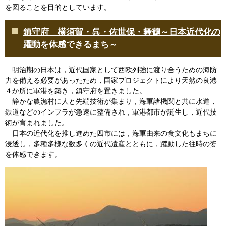
を図ることを目的としています。
鎮守府 横須賀・呉・佐世保・舞鶴～日本近代化の
躍動を体感できるまち～
明治期の日本は，近代国家として西欧列強に渡り合うための海防
力を備える必要があったため，国家プロジェクトにより天然の良港
４か所に軍港を築き，鎮守府を置きました。
静かな農漁村に人と先端技術が集まり，海軍諸機関と共に水道，
鉄道などのインフラが急速に整備され，軍港都市が誕生し，近代技
術が育まれました。
日本の近代化を推し進めた四市には，海軍由来の食文化もまちに
浸透し，多種多様な数多くの近代遺産とともに，躍動した往時の姿
を体感できます。