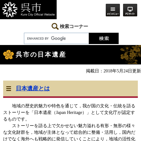
ペ
メ
ー
ニ
ジ
ュ
の
ー
先
を
検索コーナー
頭
飛
で
ば
す。
し
本
て
文
本
呉市の日本遺産
文
へ
掲載日：2018年5月24日更新
日本遺産とは
地域の歴史的魅力や特色を通じて，我が国の文化・伝統を語る
ストーリーを「日本遺産（Japan Heritage）」として文化庁が認定す
るものです。
ストーリーを語る上で欠かせない魅力溢れる有形・無形の様々
な文化財群を，地域が主体となって総合的に整備・活用し，国内だ
けでなく海外へも戦略的に発信していくことにより，地域の活性化