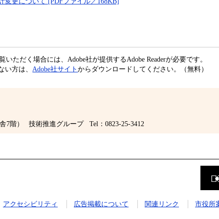
について [PDFファイル／168KB]
いただく場合には、Adobe社が提供するAdobe Readerが必要です。
ちでない方は、
Adobe社サイト
からダウンロードしてください。（無料）
舎7階）
技術推進グループ
Tel：0823-25-3412
前
の
ペ
ー
ジ
アクセシビリティ
広告掲載について
関連リンク
市役所
に