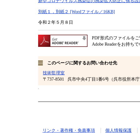
新型コロナウイルス感染症の感染拡大防止に係る設計変更
別紙１，別紙２ [Wordファイル／16KB]
令和２年５月８日
PDF形式のファイルをご覧
Adobe Readerをお持
このページに関するお問い合わせ先
技術監理室
〒737-8501
呉市中央4丁目1番6号（呉市役所本庁
リンク・著作権・免責事項
個人情報保護