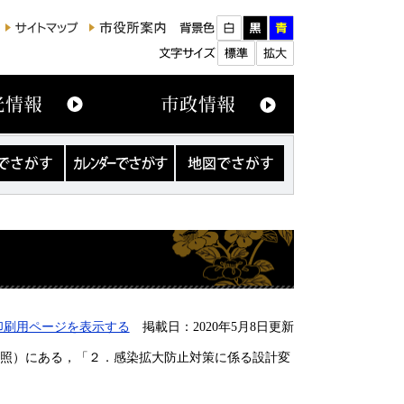
カ
地
レ
図
ン
で
ダ
さ
ー
が
で
す
さ
が
す
印刷用ページを表示する
掲載日：2020年5月8日更新
参照）にある，「２．感染拡大防止対策に係る設計変