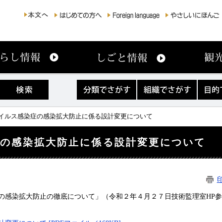
分
組
目
類
織
的
で
で
で
さ
さ
さ
ウイルス感染症の感染拡大防止に係る設計変更について
が
が
が
す
す
す
症の感染拡大防止に係る設計変更について
の感染拡大防止の徹底について」（令和２年４月２７日技術監理室HP