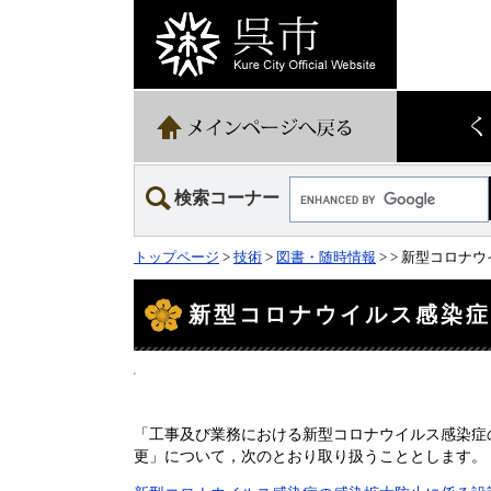
ペ
メ
ー
ニ
ジ
ュ
の
ー
先
を
頭
飛
で
ば
す。
し
て
Google
本
検索コーナー
カ
文
ス
へ
タ
トップページ
>
技術
>
図書・随時情報
>
> 新型コロナ
ム
検
本
文
索
新型コロナウイルス感染
「工事及び業務における新型コロナウイルス感染症
更」について，次のとおり取り扱うこととします。