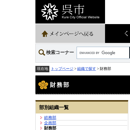
ペ
メ
ー
ニ
ジ
ュ
の
ー
先
を
頭
飛
で
ば
す。
し
て
Google
本
検索コーナー
カ
文
ス
へ
タ
トップページ
>
組織で探す
> 財務部
現在地
ム
検
本
索
文
財務部
部別組織一覧
総務部
企画部
財務部