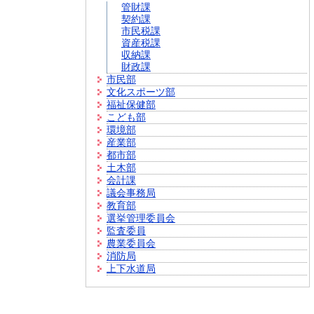
管財課
契約課
市民税課
資産税課
収納課
財政課
市民部
文化スポーツ部
福祉保健部
こども部
環境部
産業部
都市部
土木部
会計課
議会事務局
教育部
選挙管理委員会
監査委員
農業委員会
消防局
上下水道局