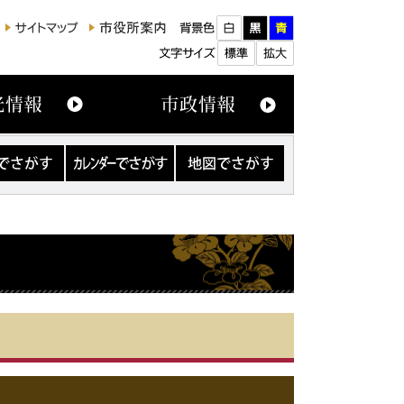
カ
地
レ
図
ン
で
ダ
さ
ー
が
で
す
さ
が
す