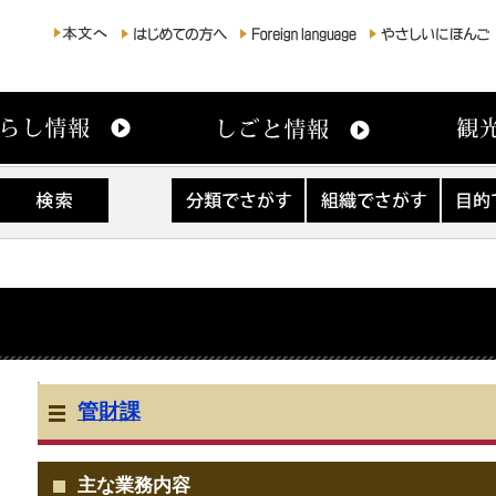
分
組
目
類
織
的
で
で
で
さ
さ
さ
が
が
が
す
す
す
管財課
主な業務内容