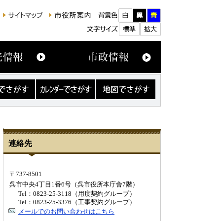
カ
地
レ
図
ン
で
ダ
さ
ー
が
で
す
さ
連絡先
が
す
〒737-8501
呉市中央4丁目1番6号（呉市役所本庁舎7階）
Tel：0823-25-3118（用度契約グループ）
Tel：0823-25-3376（工事契約グループ）
メールでのお問い合わせはこちら