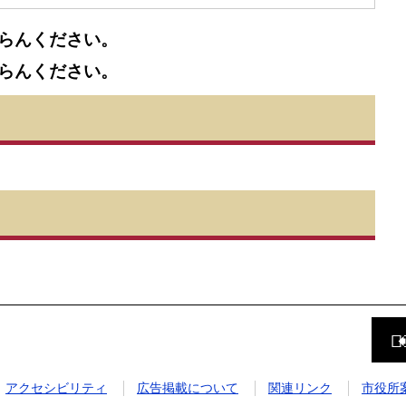
らんください。
らんください。
前
の
ペ
ー
ジ
アクセシビリティ
広告掲載について
関連リンク
市役所
に