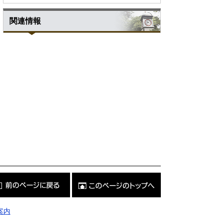
関連情報
こ
の
ペ
ー
ジ
案内
の