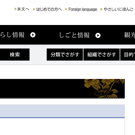
分
組
目
類
織
的
で
で
で
さ
さ
さ
が
が
が
す
す
す