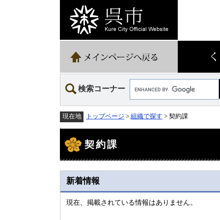
ペ
メ
ー
ニ
ジ
ュ
の
ー
先
を
頭
飛
で
ば
す。
し
て
Google
本
検索コーナー
カ
文
ス
へ
タ
トップページ
>
組織で探す
> 契約課
現在地
ム
検
本
索
文
契約課
新着情報
現在、掲載されている情報はありません。