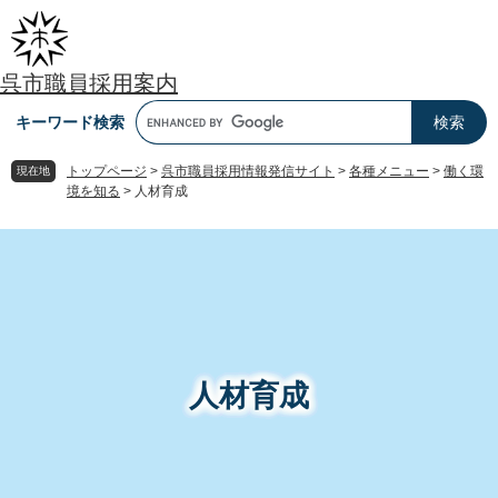
ペ
メ
ー
ニ
ジ
ュ
呉市職員採用案内
の
ー
先
を
キーワード検索
頭
飛
で
ば
トップページ
>
呉市職員採用情報発信サイト
>
各種メニュー
>
働く環
現在地
す
し
境を知る
>
人材育成
。
て
本
本
文
文
へ
人材育成