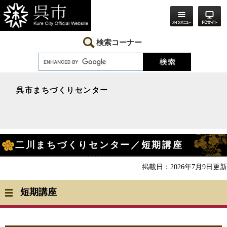
ペ
メ
ー
ニ
ジ
ュ
の
ー
先
を
検索コーナー
頭
飛
で
ば
す。
し
て
本
呉市まちづくりセンター
文
へ
本
二川まちづくりセンター／短期講座
文
掲載日：2026年7月9日更新
短期講座