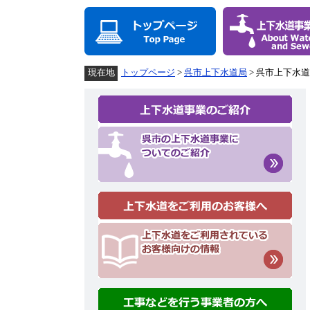
ペ
メ
ー
ニ
ジ
ュ
の
ー
先
を
頭
飛
トップページ
>
呉市上下水道局
> 呉市上下水
現在地
で
ば
す。
し
て
本
文
へ