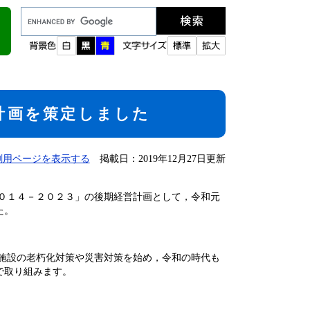
Google
カ
ス
タ
ム
検
索
計画を策定しました
刷用ページを表示する
掲載日：2019年12月27日更新
０１４－２０２３」の後期経営計画として，令和元
た。
施設の老朽化対策や災害対策を始め，令和の時代も
で取り組みます。