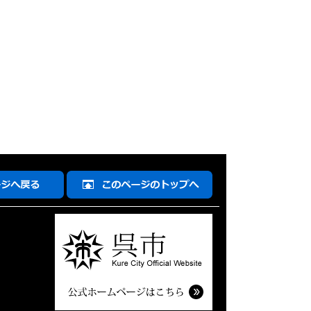
こ
の
ペ
ー
ジ
の
先
頭
へ