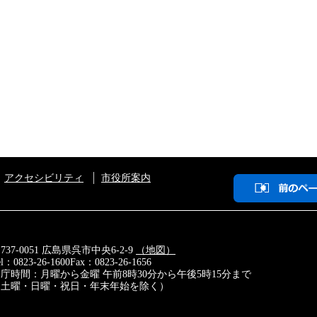
アクセシビリティ
市役所案内
前
の
ペ
ー
ジ
に
737-0051 広島県呉市中央6-2-9
（地図）
戻
el：0823-26-1600
Fax：0823-26-1656
る
庁時間：月曜から金曜 午前8時30分から午後5時15分まで
（土曜・日曜・祝日・年末年始を除く）