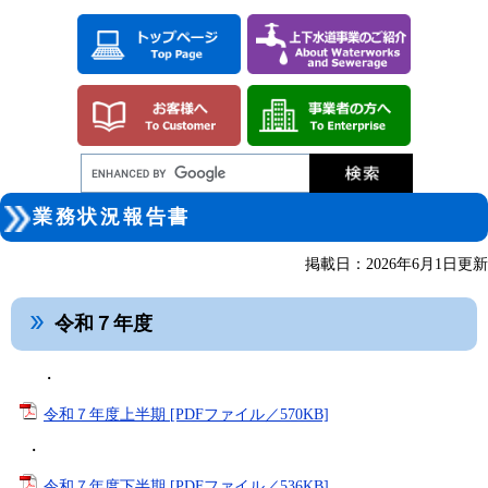
ペ
メ
ー
ニ
ジ
ュ
の
ー
先
を
頭
飛
で
ば
す。
し
て
本
本
文
業務状況報告書
文
へ
掲載日：2026年6月1日更新
令和７年度
・
令和７年度上半期 [PDFファイル／570KB]
・
令和７年度下半期 [PDFファイル／536KB]