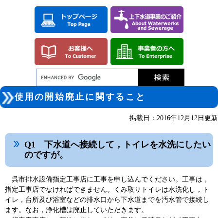
ペ
メ
ー
ニ
ジ
ュ
の
ー
先
を
頭
飛
で
ば
す。
し
て
本
本
文
使用の開始廃止に関すること
文
へ
掲載日：2016年12月12日更新
Q1 下水道へ接続して，トイレを水洗にしたい
のですが。
呉市排水設備指定工事店に工事を申し込んでください。工事は，
指定工事店でなければできません。くみ取りトイレは水洗化し，ト
イレ，台所及び浴室などの排水口から下水道までを汚水管で接続し
ます。なお，浄化槽は廃止していただきます。