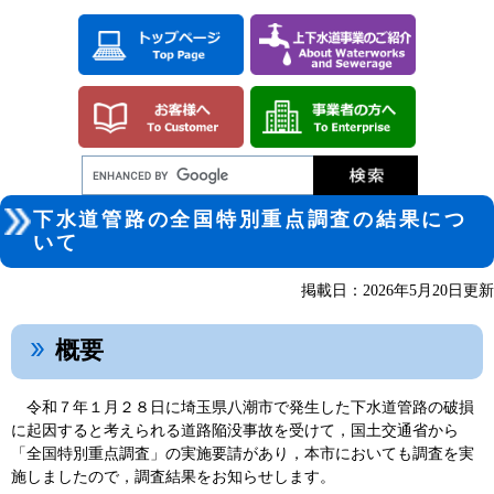
ペ
メ
ー
ニ
ジ
ュ
の
ー
先
を
頭
飛
で
ば
す。
し
て
本
本
文
下水道管路の全国特別重点調査の結果につ
文
へ
いて
掲載日：2026年5月20日更新
概要
令和７年１月２８日に埼玉県八潮市で発生した下水道管路の破損
に起因すると考えられる道路陥没事故を受けて，国土交通省から
「全国特別重点調査」の実施要請があり，本市においても調査を実
施しましたので，調査結果をお知らせします。