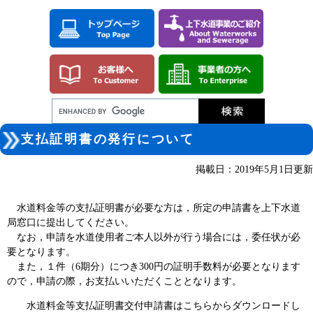
ペ
メ
ー
ニ
ジ
ュ
の
ー
先
を
頭
飛
で
ば
す。
し
て
本
本
文
支払証明書の発行について
文
へ
掲載日：2019年5月1日更新
水道料金等の支払証明書が必要な方は，所定の申請書を上下水道
局窓口に提出してください。
なお，申請を水道使用者ご本人以外が行う場合には，委任状が必
要となります。
また，１件（6期分）につき300円の証明手数料が必要となります
ので，申請の際，お支払いいただくこととなります。
水道料金等支払証明書交付申請書はこちらからダウンロードし