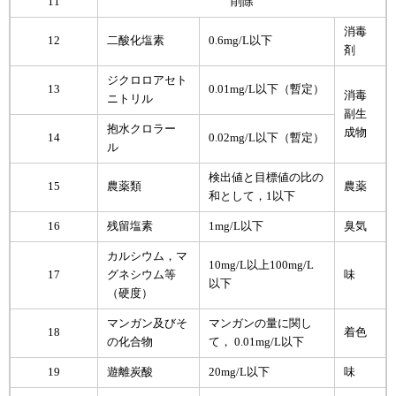
11
削除
消毒
12
二酸化塩素
0.6mg/L以下
剤
ジクロロアセト
13
0.01mg/L以下（暫定）
消毒
ニトリル
副生
抱水クロラー
成物
14
0.02mg/L以下（暫定）
ル
検出値と目標値の比の
15
農薬類
農薬
和として，1以下
16
残留塩素
1mg/L以下
臭気
カルシウム，マ
10mg/L以上100mg/L
17
グネシウム等
味
以下
（硬度）
マンガン及びそ
マンガンの量に関し
18
着色
の化合物
て， 0.01mg/L以下
19
遊離炭酸
20mg/L以下
味