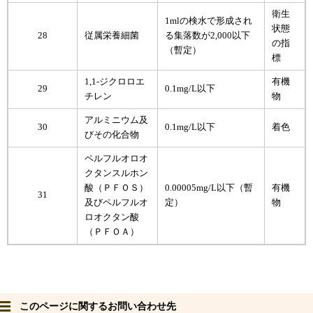
衛生
1mlの検水で形成され
状態
28
従属栄養細菌
る集落数が2,000以下
の指
（暫定）
標
1,1-ジクロロエ
有機
29
0.1mg/L以下
チレン
物
アルミニウム及
30
0.1mg/L以下
着色
びその化合物
ペルフルオロオ
クタンスルホン
酸（ＰＦＯＳ）
0.00005mg/L以下（暫
有機
31
及びペルフルオ
定）
物
ロオクタン酸
（ＰＦＯＡ）
このページに関するお問い合わせ先