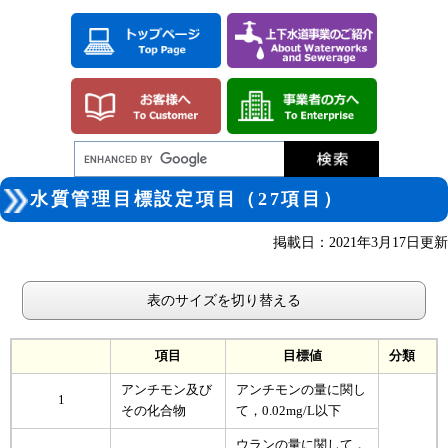
ペ
メ
ー
ニ
ジ
ュ
の
ー
先
を
頭
飛
で
ば
す。
し
て
本
本
文
水質管理目標設定項目（27項目）
文
へ
掲載日：2021年3月17日更新
表のサイズを切り替える
項目
目標値
分類
アンチモン及び
アンチモンの量に関し
1
その化合物
て，0.02mg/L以下
ウランの量に関して，