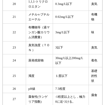
1,1,1-トリクロ
20
0.3mg/L以下
臭気
ロエタン
メチル-t-ブチル
有機
21
0.02mg/L以下
エーテル
物
有機物等（過マ
22
ンガン酸カリウ
3mg/L以下
味
ム消費量）
臭気強度（ＴＯ
23
3以下
臭気
Ｎ ）
30mg/L以上200mg/L
24
蒸発残留物
着色
以下
基礎
25
濁度
１度以下
的性
状
26
pH値
7.5程度
腐食
腐食性(ランゲ
-1程度以上とし，極力
27
リア指数)
0に近づける。