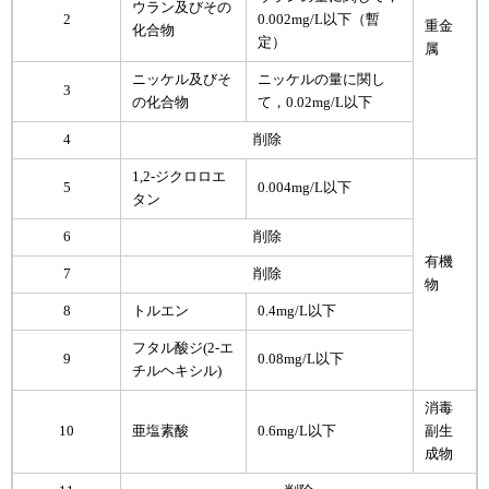
ウラン及びその
2
0.002mg/L以下（暫
重金
化合物
定）
属
ニッケル及びそ
ニッケルの量に関し
3
の化合物
て，0.02mg/L以下
4
削除
1,2-ジクロロエ
5
0.004mg/L以下
タン
6
削除
有機
7
削除
物
8
トルエン
0.4mg/L以下
フタル酸ジ(2-エ
9
0.08mg/L以下
チルヘキシル)
消毒
10
亜塩素酸
0.6mg/L以下
副生
成物