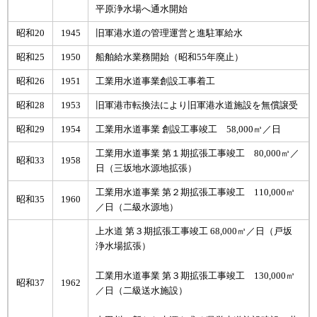
平原浄水場へ通水開始
昭和20
1945
旧軍港水道の管理運営と進駐軍給水
昭和25
1950
船舶給水業務開始（昭和55年廃止）
昭和26
1951
工業用水道事業創設工事着工
昭和28
1953
旧軍港市転換法により旧軍港水道施設を無償譲受
昭和29
1954
工業用水道事業 創設工事竣工 58,000㎥／日
工業用水道事業 第１期拡張工事竣工 80,000㎥／
昭和33
1958
日（三坂地水源地拡張）
工業用水道事業 第２期拡張工事竣工 110,000㎥
昭和35
1960
／日（二級水源地）
上水道 第３期拡張工事竣工 68,000㎥／日（戸坂
浄水場拡張）
工業用水道事業 第３期拡張工事竣工 130,000㎥
昭和37
1962
／日（二級送水施設）