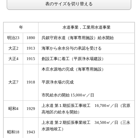
表のサイズを切り替える
年
水道事業，工業用水道事業
明治23
1890
呉鎮守府水道（海軍専用施設）給水開始
大正2
1913
海軍から余水分与の承認を受ける
大正4
1915
創設工事に着工（平原浄水場建設）
本庄水源地の完成（海軍専用施設）
大正7
1918
平原浄水場の完成
市民給水の開始 15,000㎥／日
上水道 第１期拡張工事竣工 16,700㎥／日（宮原
昭和4
1929
高地区の給水を開始）
上水道 第２期拡張事業竣工 34,500㎥／日（三永
水源地竣工）
昭和18
1943