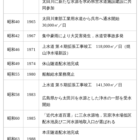
太田川に新たな水源を求め県営水道施設建設に共
同参加
太田川東部工業用水道から呉市へ通水開始
昭和40
1965
30,000㎥／日
昭和42
1967
集中豪雨により大災害発生，水道管事故多発
上水道 第４期拡張工事竣工 118,000㎥／日（焼
昭和46
1971
山浄水場新設）
昭和49
1974
休山隧道配水池完成
昭和55
1980
船舶給水業務廃止
上水道 第５期拡張工事竣工 141,500㎥／日
昭和58
1983
広島県から太田川を水源とした浄水の一部を受水
開始
「近代水道百選」に三永水源地，宮原浄水場低区
昭和60
1985
配水池及び二河水源地取入口が選ばれる
本庄隧道配水池完成
昭和63
1988