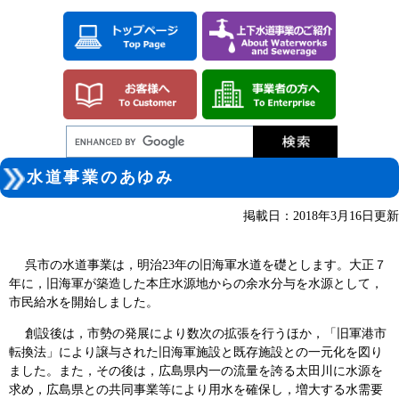
ペ
メ
ー
ニ
ジ
ュ
の
ー
先
を
頭
飛
で
ば
す。
し
て
本
本
文
水道事業のあゆみ
文
へ
掲載日：2018年3月16日更新
呉市の水道事業は，明治23年の旧海軍水道を礎とします。大正７
年に，旧海軍が築造した本庄水源地からの余水分与を水源として，
市民給水を開始しました。
創設後は，市勢の発展により数次の拡張を行うほか，「旧軍港市
転換法」により譲与された旧海軍施設と既存施設との一元化を図り
ました。また，その後は，広島県内一の流量を誇る太田川に水源を
求め，広島県との共同事業等により用水を確保し，増大する水需要