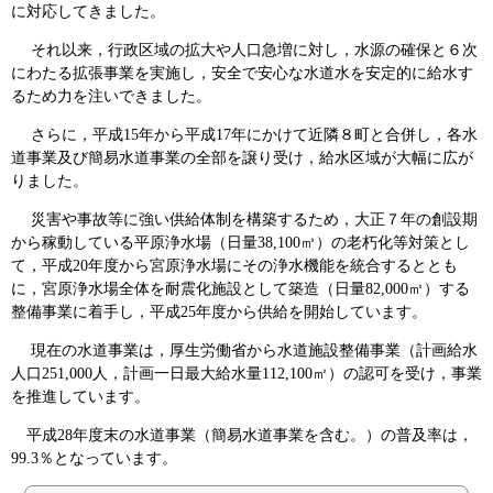
に対応してきました。
それ以来，行政区域の拡大や人口急増に対し，水源の確保と６次
にわたる拡張事業を実施し，安全で安心な水道水を安定的に給水す
るため力を注いできました。
さらに，平成15年から平成17年にかけて近隣８町と合併し，各水
道事業及び簡易水道事業の全部を譲り受け，給水区域が大幅に広が
りました。
災害や事故等に強い供給体制を構築するため，大正７年の創設期
から稼動している平原浄水場（日量38,100㎥）の老朽化等対策とし
て，平成20年度から宮原浄水場にその浄水機能を統合するととも
に，宮原浄水場全体を耐震化施設として築造（日量82,000㎥）する
整備事業に着手し，平成25年度から供給を開始しています。
現在の水道事業は，厚生労働省から水道施設整備事業（計画給水
人口251,000人，計画一日最大給水量112,100㎥）の認可を受け，事業
を推進しています。
平成28年度末の水道事業（簡易水道事業を含む。）の普及率は，
99.3％となっています。