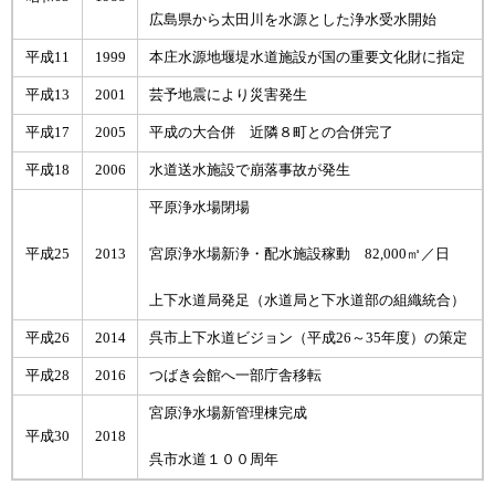
広島県から太田川を水源とした浄水受水開始
平成11
1999
本庄水源地堰堤水道施設が国の重要文化財に指定
平成13
2001
芸予地震により災害発生
平成17
2005
平成の大合併 近隣８町との合併完了
平成18
2006
水道送水施設で崩落事故が発生
平原浄水場閉場
平成25
2013
宮原浄水場新浄・配水施設稼動 82,000㎥／日
上下水道局発足（水道局と下水道部の組織統合）
平成26
2014
呉市上下水道ビジョン（平成26～35年度）の策定
平成28
2016
つばき会館へ一部庁舎移転
宮原浄水場新管理棟完成
平成30
2018
呉市水道１００周年