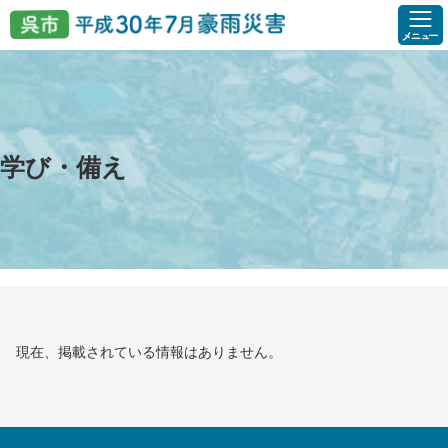
ペ
メ
ー
ニ
ジ
ュ
本
の
ー
文
先
を
頭
飛
で
ば
す
し
学び・備え
。
て
本
文
へ
現在、掲載されている情報はありません。