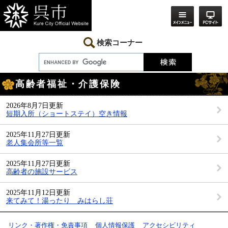
ペ
メ
ー
ニ
ジ
ュ
の
ー
先
を
検索コーナー
頭
飛
で
ば
す。
し
本
て
高齢者福祉・介護保険
文
本
文
へ
2026年8月7日更新
短期入所（ショートステイ）空き情報
2025年11月27日更新
老人集会所等一覧
2025年11月27日更新
高齢者の施設サービス
2025年11月12日更新
来てみて！湯ったり みはらし荘
リンク・著作権・免責事項
個人情報保護
アクセシビリティ