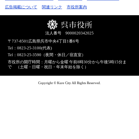
広告掲載について
関連リンク
市役所案内
法人番号 9000020342025
〒737-8501
広島県呉市中央4丁目1番6号
Tel：0823-25-3100(代表)
Tel：0823-25-3590（夜間・休日／宿直室）
市役所の開庁時間：月曜から金曜 午前8時30分から午後5時15分ま
で （土曜・日曜・祝日・年末年始を除く）
Copyright © Kure City All Rights Reserved.