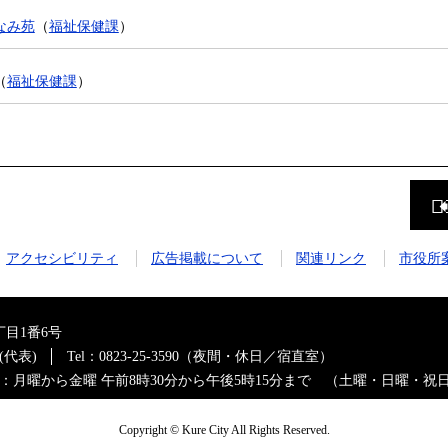
なみ苑
（
福祉保健課
）
（
福祉保健課
）
前
の
ペ
ー
ジ
アクセシビリティ
広告掲載について
関連リンク
市役所
に
戻
る
目1番6号
0(代表)
Tel：0823-25-3590（夜間・休日／宿直室）
：月曜から金曜 午前8時30分から午後5時15分まで （土曜・日曜・祝
Copyright © Kure City All Rights Reserved.