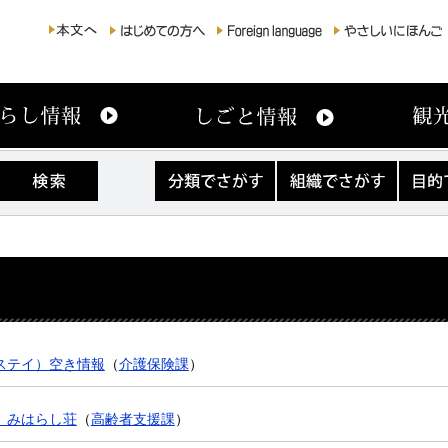
分
組
目
類
織
的
で
で
で
さ
さ
さ
が
が
が
す
す
す
ステイ）空き情報
（
介護保険課
）
 みはらし荘
（
高齢者支援課
）