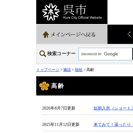
ペ
メ
ー
ニ
ジ
ュ
の
ー
先
を
頭
飛
で
ば
す。
し
て
Google
本
検索コーナー
カ
文
ス
へ
タ
トップページ
>
施設
>
福祉
> 高齢
ム
検
本
索
文
高齢
2026年8月7日更新
短期入所（ショート
2025年11月12日更新
来てみて！湯ったり