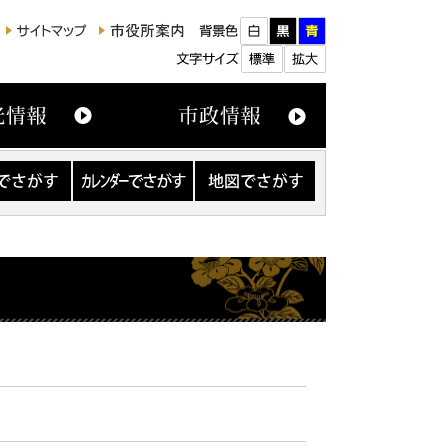
カ
地
レ
図
ン
で
ダ
さ
ー
が
で
す
さ
が
す