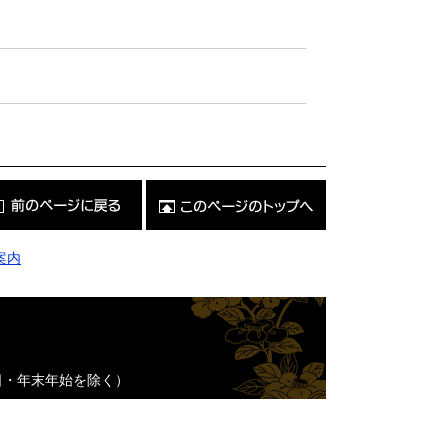
こ
の
ペ
ー
ジ
案内
の
ト
ッ
プ
へ
日・年末年始を除く）