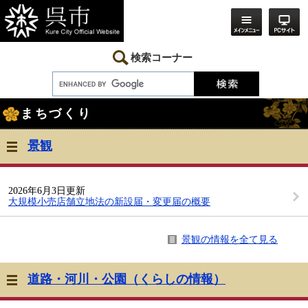
ペ
メ
ー
ニ
ジ
ュ
の
ー
先
を
検索コーナー
頭
飛
で
ば
す。
し
本
て
まちづくり
文
本
文
へ
景観
2026年6月3日更新
大規模小売店舗立地法の新設届・変更届の概要
景観の情報を全て見る
道路・河川・公園（くらしの情報）