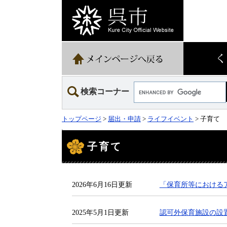
ペ
メ
ー
ニ
ジ
ュ
の
ー
先
を
頭
飛
で
ば
す。
し
て
Google
本
検索コーナー
カ
文
ス
へ
タ
トップページ
>
届出・申請
>
ライフイベント
> 子育て
ム
検
本
索
文
子育て
2026年6月16日更新
「保育所等における
2025年5月1日更新
認可外保育施設の設