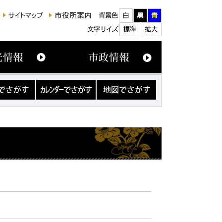
カ
地
レ
図
ン
で
ダ
さ
ー
が
で
す
さ
が
す