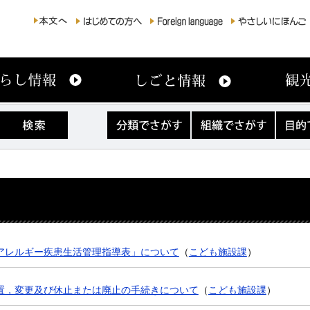
分
組
目
類
織
的
で
で
で
さ
さ
さ
が
が
が
す
す
す
アレルギー疾患生活管理指導表」について
（
こども施設課
）
置，変更及び休止または廃止の手続きについて
（
こども施設課
）