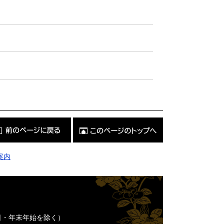
こ
の
ペ
ー
ジ
案内
の
ト
ッ
プ
へ
日・年末年始を除く）