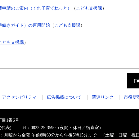
費申請のご案内（くれ子育てねっと）
（
こども支援課
）
手続きガイド）の運用開始
（
こども支援課
）
こども支援課
）
前
の
ペ
ー
ジ
アクセシビリティ
広告掲載について
関連リンク
市役所
に
戻
る
目1番6号
0(代表)
Tel：0823-25-3590（夜間・休日／宿直室）
：月曜から金曜 午前8時30分から午後5時15分まで （土曜・日曜・祝