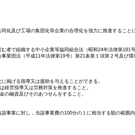
同化及び工場の集団化等企業の合理化を強力に推進することに
者で組織する中小企業等協同組合法（昭和24年法律第181
業団法（平成11年法律第19号）第21条第１項第２号及び環境
に掲げる指導又は援助を与えることができる。
くは経営指導又は労務対策を推進すること。
資金の融資及びそのあつせんをすること。
該事業に対し，当該事業費の100分の１に相当する額の範囲