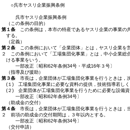
○呉市ヤスリ企業振興条例
呉市ヤスリ企業振興条例
（この条例の目的）
第１条
この条例は，本市の特産であるヤスリ企業の事業の共
する。
（定義）
第２条
この条例において「企業団体」とは，ヤスリ企業を営む
２ この条例において「工場集団化事業」とは，中小企業総合事
ける事業をいう。
一部改正〔昭和62年条例34号・平成16年３号〕
（指導及び援助）
第３条
市長は，企業団体が工場集団化事業を行うときは，次
(１) 工場集団化事業に必要な資料の提供，技術指導若し
(２) 企業団体が工場集団化事業を行うために必要な設備
一部改正〔昭和62年条例34号〕
（助成金の交付）
第４条
市長は，企業団体が工場集団化事業を行うときは，当
２ 前項の助成金の交付期間は，３年以内とする。
一部改正〔昭和62年条例34号〕
（交付申請）