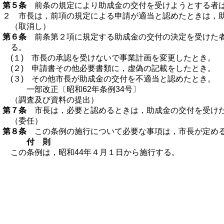
第５条
前条の規定により助成金の交付を受けようとする者は
２ 市長は，前項の規定による申請が適当と認めたときは，
（取消し）
第６条
前条第２項に規定する助成金の交付の決定を受けた者
る。
(１) 市長の承認を受けないで事業計画を変更したとき。
(２) 申請書その他必要書類に，虚偽の記載をしたとき。
(３) その他市長が助成金の交付を不適当と認めたとき。
一部改正〔昭和62年条例34号〕
（調査及び資料の提出）
第７条
市長は，必要と認めるときは，助成金の交付を受けた
（委任）
第８条
この条例の施行について必要な事項は，市長が定め
付 則
この条例は，昭和44年４月１日から施行する。