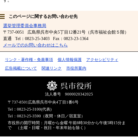
す。
このページに関するお問い合わせ先
選挙管理委員会事務局
〒737-0051
広島県呉市中央5丁目12番21号（呉市福祉会館５階）
直通
Tel：0823-25-3403
Fax：0823-23-1364
メールでのお問い合わせはこちら
リンク・著作権・免責事項
個人情報保護
アクセシビリティ
広告掲載について
関連リンク
市役所案内
法人番号 9000020342025
〒737-8501
広島県呉市中央4丁目1番6号
Tel：0823-25-3100(代表)
Tel：0823-25-3590（夜間・休日／宿直室）
市役所の開庁時間：月曜から金曜 午前8時30分から午後5時15分ま
で （土曜・日曜・祝日・年末年始を除く）