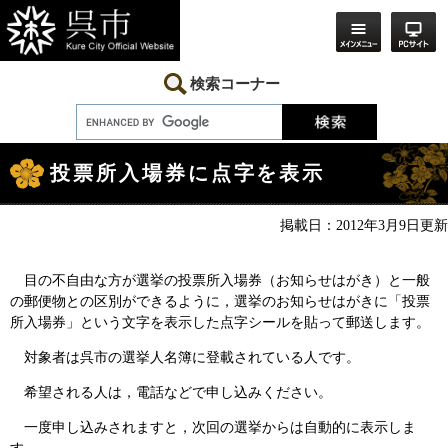
ペ
メ
ー
ニ
ジ
ュ
の
ー
先
を
検索コーナー
頭
飛
で
ば
す。
し
本
て
文
本
投票所入場券に点字を表示
文
へ
掲載日：2012年3月9日更新
目の不自由な方が選挙の投票所入場券（お知らせはがき）と一般
の郵便物との区別ができるように，選挙のお知らせはがきに「投票
所入場券」という文字を表示した点字シールを貼って郵送します。
対象者は呉市の選挙人名簿に登載されている人です。
希望される人は，電話などで申し込みください。
一度申し込みされますと，次回の選挙からは自動的に表示しま