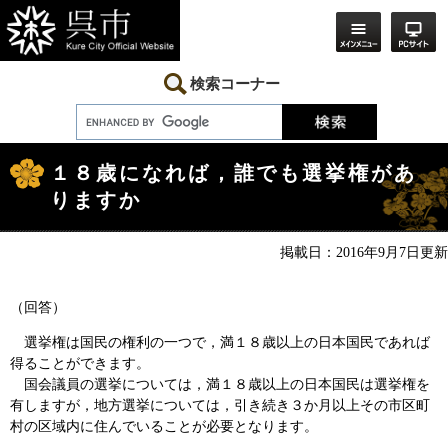
ペ
メ
ー
ニ
ジ
ュ
の
ー
先
を
検索コーナー
頭
飛
で
ば
す。
し
本
て
文
本
１８歳になれば，誰でも選挙権があ
文
りますか
へ
掲載日：2016年9月7日更新
（回答）
選挙権は国民の権利の一つで，満１８歳以上の日本国民であれば
得ることができます。
国会議員の選挙については，満１８歳以上の日本国民は選挙権を
有しますが，地方選挙については，引き続き３か月以上その市区町
村の区域内に住んでいることが必要となります。