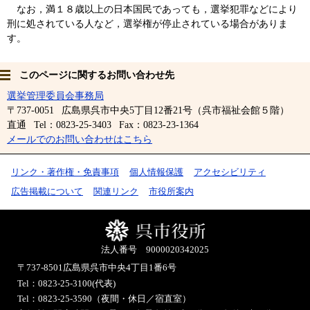
なお，満１８歳以上の日本国民であっても，選挙犯罪などにより
刑に処されている人など，選挙権が停止されている場合がありま
す。
このページに関するお問い合わせ先
選挙管理委員会事務局
〒737-0051
広島県呉市中央5丁目12番21号（呉市福祉会館５階）
直通
Tel：0823-25-3403
Fax：0823-23-1364
メールでのお問い合わせはこちら
リンク・著作権・免責事項
個人情報保護
アクセシビリティ
広告掲載について
関連リンク
市役所案内
法人番号 9000020342025
〒737-8501
広島県呉市中央4丁目1番6号
Tel：0823-25-3100(代表)
Tel：0823-25-3590（夜間・休日／宿直室）