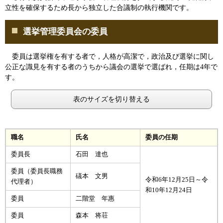
立性を確保するため長から独立した合議制の執行機関です。
選挙管理委員会の委員
委員は選挙権を有する者で，人格が高潔で，政治及び選挙に関し
公正な識見を有する者のうちから議会の選挙で選ばれ，任期は4年で
す。
表のサイズを切り替える
職名
氏名
委員の任期
委員長
石田 達也
委員（委員長職務
礒本 文男
令和6年12月25日～令
代理者）
和10年12月24日
委員
二階堂 年惠
委員
森本 将荘