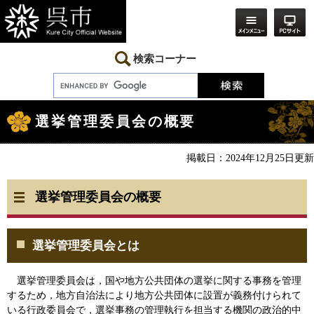
ペ
メ
ー
ニ
ジ
ュ
の
ー
先
を
検索コーナー
頭
飛
で
ば
す。
し
本
て
文
本
選挙管理委員会の概要
文
へ
掲載日：2024年12月25日更新
選挙管理委員会の概要
選挙管理委員会とは
選挙管理委員会は，国や地方公共団体の選挙に関する事務を管理
するため，地方自治法により地方公共団体に設置が義務付けられて
いる行政委員会で，選挙事務の管理執行を担当する機関の政治的中