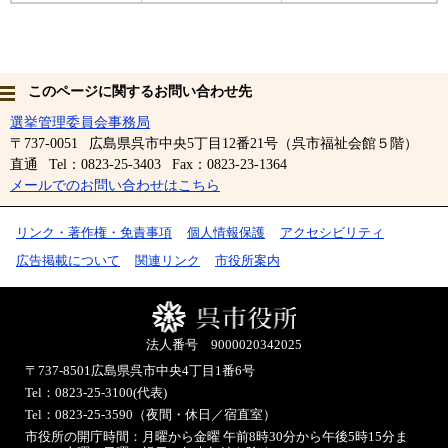
このページに関するお問い合わせ先
選挙管理委員会事務局
〒737-0051
広島県呉市中央5丁目12番21号（呉市福祉会館５階）
直通
Tel：0823-25-3403
Fax：0823-23-1364
メールでのお問い合わせはこちら
リンク・著作権・免責事項
個人情報保護
アクセシビリティ
広告掲載について
関連リンク
市役所案内
法人番号 9000020342025
〒737-8501
広島県呉市中央4丁目1番6号
Tel：0823-25-3100(代表)
Tel：0823-25-3590（夜間・休日／宿直室）
市役所の開庁時間：月曜から金曜 午前8時30分から午後5時15分ま