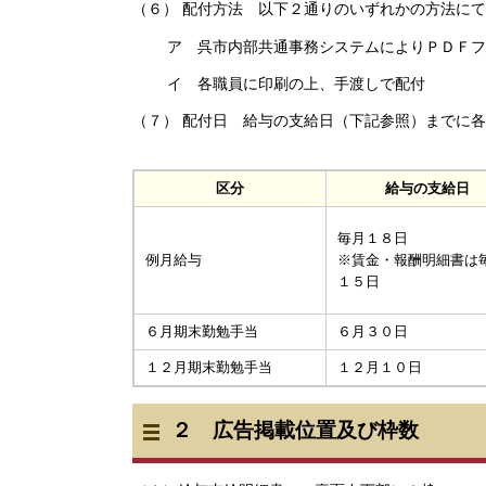
（６） 配付方法 以下２通りのいずれかの方法に
ア 呉市内部共通事務システムによりＰＤＦフ
イ 各職員に印刷の上、手渡しで配付
（７） 配付日 給与の支給日（下記参照）までに
区分
給与の支給日
毎月１８日
※賃金・報酬明細書は
例月給与
１５日
６月期末勤勉手当
６月３０日
１２月期末勤勉手当
１２月１０日
２ 広告掲載位置及び枠数