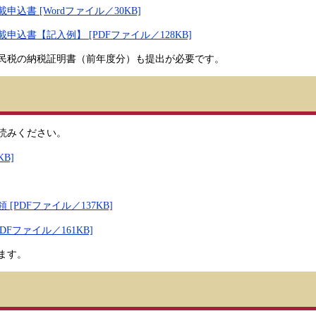
書 [Wordファイル／30KB]
書【記入例】 [PDFファイル／128KB]
民税の納税証明書（前年度分）も提出が必要です。
読みください。
B]
PDFファイル／137KB]
Fファイル／161KB]
ます。