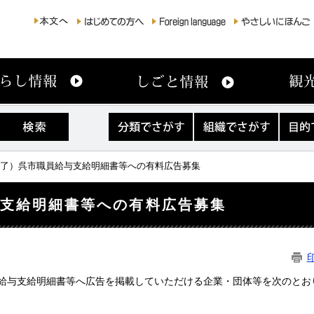
分
組
目
類
織
的
で
で
で
さ
さ
さ
終了）呉市職員給与支給明細書等への有料広告募集
が
が
が
す
す
す
与支給明細書等への有料広告募集
給与支給明細書等へ広告を掲載していただける企業・団体等を次のとお