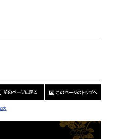
こ
の
ペ
ー
ジ
案内
の
ト
ッ
プ
へ