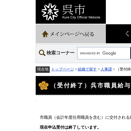
ペ
メ
ー
ニ
ジ
ュ
の
ー
先
を
頭
飛
で
ば
す。
し
て
Google
本
検索コーナー
カ
文
ス
へ
タ
トップページ
>
組織で探す
>
人事課
> （受付
現在地
ム
検
本
索
文
（受付終了）呉市職員給
市職員（会計年度任用職員を含む）に交付される
現在申込受付は終了しています。