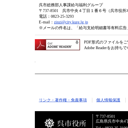
呉市総務部人事課給与福利グループ
〒737-8501 呉市中央４丁目１番６号（呉市役
電話：0823-25-3293
E-mail：
zinzi@city.kure.lg.jp
※メールの件名は、「給与支給明細書等有料広告
PDF形式のファイルをご覧
Adobe Readerをお持
リンク・著作権・免責事項
個人情報保護
〒737-8501
広島県呉市中央4丁
Tel：0823-25-310