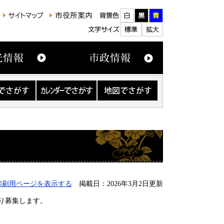
カ
地
レ
図
ン
で
ダ
さ
ー
が
で
す
さ
が
す
印刷用ページを表示する
掲載日：2026年3月2日更新
り募集します。