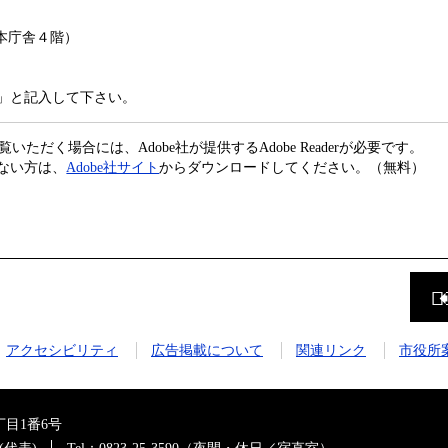
所本庁舎４階）
」と記入して下さい。
いただく場合には、Adobe社が提供するAdobe Readerが必要です。
ちでない方は、
Adobe社サイト
からダウンロードしてください。（無料）
前
の
ペ
ー
ジ
アクセシビリティ
広告掲載について
関連リンク
市役所
に
戻
る
目1番6号
0(代表)
Tel：0823-25-3590（夜間・休日／宿直室）