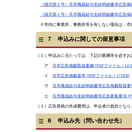
（様式第１号）呉市職員給与支給明細書等広告掲載申込
（様式第１号）呉市職員給与支給明細書等広告掲載申込
※市内に事業所，事務所等を有しない場合は，市
７ 申込みに関しての留意事項
（１）申込みに当たっては、下記の要綱等を必ずお
ア
呉市広告掲載取扱要綱 [PDFファイル／141K
イ
呉市広告掲載基準 [PDFファイル／171KB]
ウ
呉市職員給与支給明細書等広告掲載取扱要領 [
エ
呉市職員給与支給明細書等広告募集要項 [PD
（２）広告原稿の作成費用は、申込者の負担となり
８ 申込み先（問い合わせ先）