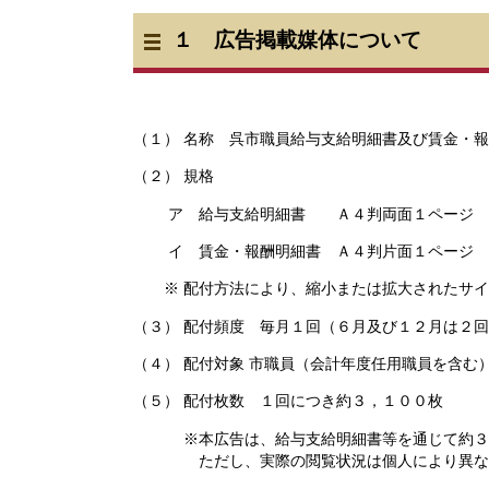
１ 広告掲載媒体について
（１） 名称 呉市職員給与支給明細書及び賃金・
（２） 規格
ア 給与支給明細書 Ａ４判両面１ページ
イ 賃金・報酬明細書 Ａ４判片面１ページ
※ 配付方法により、縮小または拡大されたサイ
（３） 配付頻度 毎月１回（６月及び１２月は２
（４） 配付対象 市職員（会計年度任用職員を含む
（５） 配付枚数 １回につき約３，１００枚
※本広告は、給与支給明細書等を通じて約３，
ただし、実際の閲覧状況は個人により異なるた