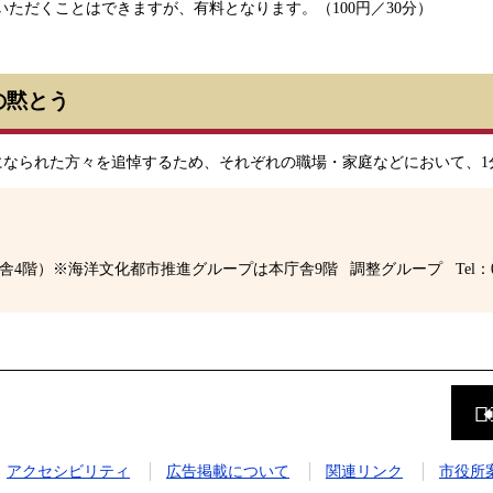
ただくことはできますが、有料となります。（100円／30分）
の黙とう
牲になられた方々を追悼するため、それぞれの職場・家庭などにおいて、
庁舎4階）※海洋文化都市推進グループは本庁舎9階
調整グループ
Tel：
前
の
ペ
ー
ジ
アクセシビリティ
広告掲載について
関連リンク
市役所
に