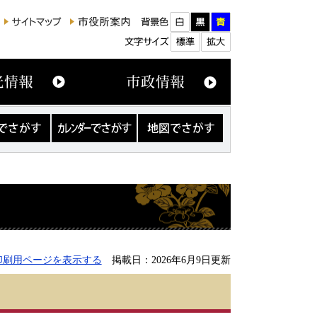
カ
地
レ
図
ン
で
ダ
さ
ー
が
で
す
さ
が
す
印刷用ページを表示する
掲載日：2026年6月9日更新