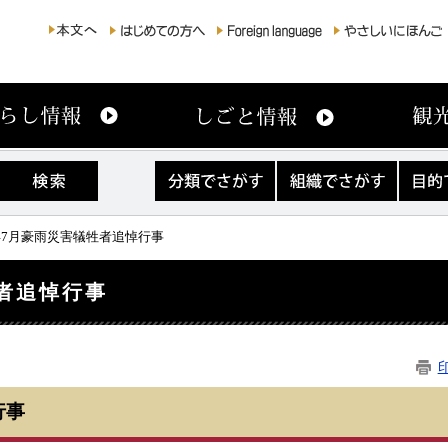
分
組
目
類
織
的
で
で
で
さ
さ
さ
0年7月豪雨災害犠牲者追悼行事
が
が
が
す
す
す
牲者追悼行事
行事