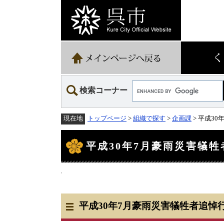
ペ
メ
ー
ニ
ジ
ュ
の
ー
先
を
頭
飛
で
ば
す。
し
て
Google
本
検索コーナー
カ
文
ス
へ
タ
トップページ
>
組織で探す
>
企画課
> 平成3
現在地
ム
検
本
索
文
平成30年7月豪雨災害犠
平成30年7月豪雨災害犠牲者追悼