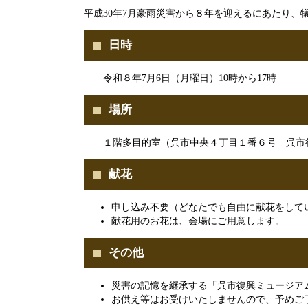
平成30年7月豪雨災害から８年を迎えるにあたり
日時
令和８年7月6日（月曜日）10時から17時
場所
１階多目的室（呉市中央４丁目１番６号 呉市
献花
申し込み不要（どなたでも自由に献花をして
献花用のお花は、会場にご用意します。
その他
災害の記憶を継承する「呉市復興ミュージア
お供え等はお受けいたしませんので、予めご