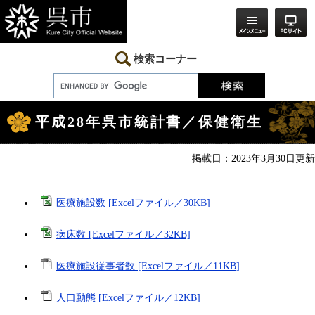
ペ
メ
ー
ニ
ジ
ュ
の
ー
先
を
検索コーナー
頭
飛
で
ば
す。
し
本
て
文
本
平成28年呉市統計書／保健衛生
文
へ
掲載日：2023年3月30日更新
医療施設数 [Excelファイル／30KB]
病床数 [Excelファイル／32KB]
医療施設従事者数 [Excelファイル／11KB]
人口動態 [Excelファイル／12KB]