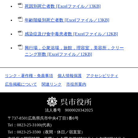
死因別死亡者数 [Excelファイル／13KB]
年齢階級別死亡者数 [Excelファイル／13KB]
感染症及び食中毒患者数 [Excelファイル／12KB]
興行場，公衆浴場，旅館，理容室，美容所，クリー
ニング所数 [Excelファイル／12KB]
リンク・著作権・免責事項
個人情報保護
アクセシビリティ
広告掲載について
関連リンク
市役所案内
法人番号 9000020342025
〒737-8501
広島県呉市中央4丁目1番6号
Tel：0823-25-3100(代表)
Tel：0823-25-3590（夜間・休日／宿直室）