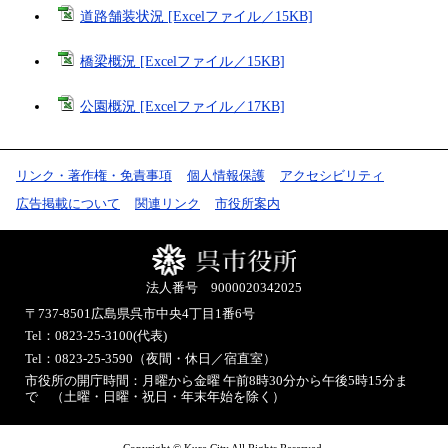
道路舗装状況 [Excelファイル／15KB]
橋梁概況 [Excelファイル／15KB]
公園概況 [Excelファイル／17KB]
リンク・著作権・免責事項
個人情報保護
アクセシビリティ
広告掲載について
関連リンク
市役所案内
法人番号 9000020342025
〒737-8501
広島県呉市中央4丁目1番6号
Tel：0823-25-3100(代表)
Tel：0823-25-3590（夜間・休日／宿直室）
市役所の開庁時間：月曜から金曜 午前8時30分から午後5時15分ま
で （土曜・日曜・祝日・年末年始を除く）