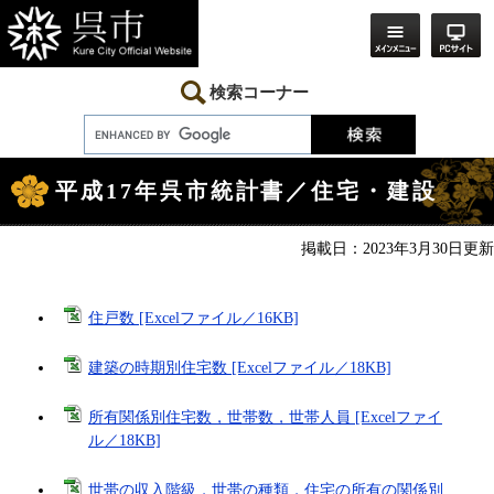
ペ
メ
ー
ニ
ジ
ュ
の
ー
先
を
検索コーナー
頭
飛
で
ば
す。
し
本
て
文
本
平成17年呉市統計書／住宅・建設
文
へ
掲載日：2023年3月30日更新
住戸数 [Excelファイル／16KB]
建築の時期別住宅数 [Excelファイル／18KB]
所有関係別住宅数，世帯数，世帯人員 [Excelファイ
ル／18KB]
世帯の収入階級，世帯の種類，住宅の所有の関係別