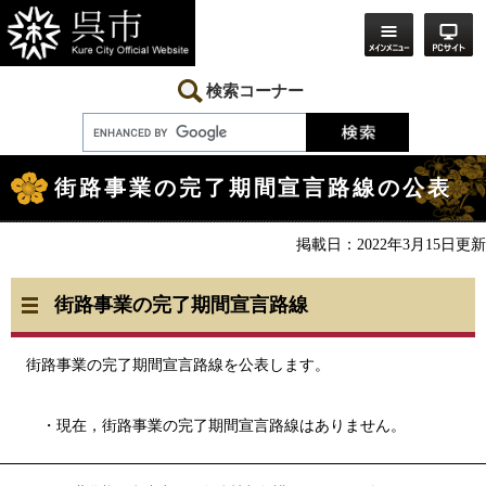
ペ
メ
ー
ニ
ジ
ュ
の
ー
先
を
検索コーナー
頭
飛
で
ば
す。
し
本
て
文
本
街路事業の完了期間宣言路線の公表
文
へ
掲載日：2022年3月15日更新
街路事業の完了期間宣言路線
街路事業の完了期間宣言路線を公表します。
・現在，街路事業の完了期間宣言路線はありません。