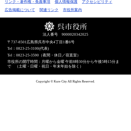
リンク・著作権・免責事項
個人情報保護
アクセシビリティ
広告掲載について
関連リンク
市役所案内
法人番号 9000020342025
〒737-8501
広島県呉市中央4丁目1番6号
Tel：0823-25-3100(代表)
Tel：0823-25-3590（夜間・休日／宿直室）
市役所の開庁時間：月曜から金曜 午前8時30分から午後5時15分ま
で （土曜・日曜・祝日・年末年始を除く）
Copyright © Kure City All Rights Reserved.