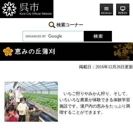
ペ
メ
ー
ニ
ジ
ュ
の
ー
先
を
検索コーナー
頭
飛
で
ば
す。
し
本
て
文
本
恵みの丘蒲刈
文
へ
掲載日：2016年12月26日更新
いちご狩りやみかん狩り、そして、
いろいろな農業が体験できる体験学習
施設です。瀬戸内の恵みをたっぷり満
喫することができます。