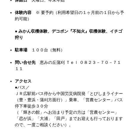
休館日
火曜日、年末年始
体験内容
※ 要予約（利用希望日の１ヶ月前の１日から予
約可能）
●
みかん収穫体験、
デコポン『不知火』収穫体験、
イチゴ
狩り
駐車場
１００台（無料）
問い合せ先
恵みの丘蒲刈 Ｔｅｌ ０８２３－７０－７１
１１
アクセス
●バス／
ＪＲ広駅前バス停から中国労災病院発「とびしまライナー
（豊・豊浜・蒲刈方面行）」乗車、「営農センター」バス
停下車徒歩３０分
（「輝きの館」へお泊まり予定の方は「営農センター」
「恋が浜」「大浦」「田戸」までお迎えも行っております
ので、一度ご相談ください）。