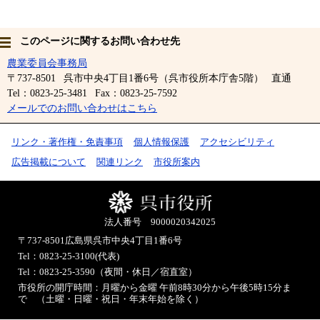
このページに関するお問い合わせ先
農業委員会事務局
〒737-8501
呉市中央4丁目1番6号（呉市役所本庁舎5階）
直通
Tel：0823-25-3481
Fax：0823-25-7592
メールでのお問い合わせはこちら
リンク・著作権・免責事項
個人情報保護
アクセシビリティ
広告掲載について
関連リンク
市役所案内
法人番号 9000020342025
〒737-8501
広島県呉市中央4丁目1番6号
Tel：0823-25-3100(代表)
Tel：0823-25-3590（夜間・休日／宿直室）
市役所の開庁時間：月曜から金曜 午前8時30分から午後5時15分ま
で （土曜・日曜・祝日・年末年始を除く）