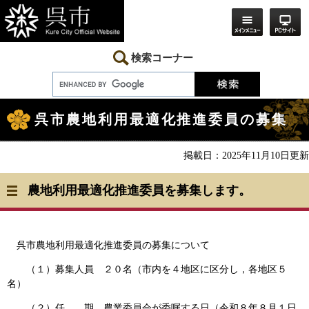
ペ
メ
ー
ニ
ジ
ュ
の
ー
先
を
検索コーナー
頭
飛
で
ば
す。
し
本
て
文
本
呉市農地利用最適化推進委員の募集
文
へ
掲載日：2025年11月10日更新
農地利用最適化推進委員を募集します。
呉市農地利用最適化推進委員の募集について
（１）募集人員 ２０名（市内を４地区に区分し，各地区５
名）
（２）任 期 農業委員会が委嘱する日（令和８年８月１日