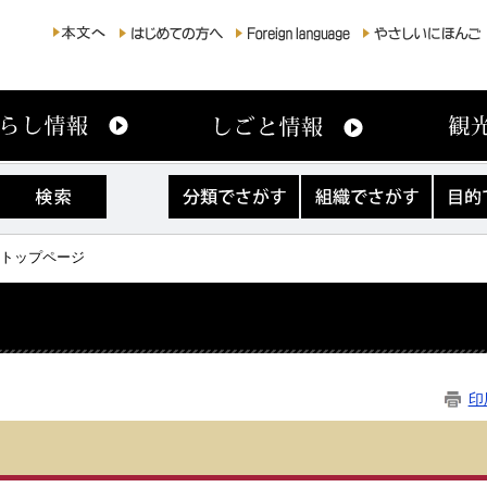
分
組
目
類
織
的
で
で
で
さ
さ
さ
育トップページ
が
が
が
す
す
す
印