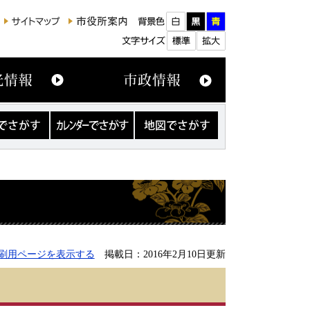
カ
地
レ
図
ン
で
ダ
さ
ー
が
で
す
さ
が
す
刷用ページを表示する
掲載日：2016年2月10日更新