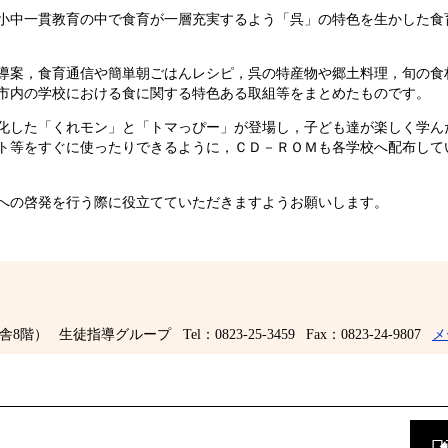
小中一貫教育の中で食育が一層充実するよう「呉」の特色を生かした食
導案，食育通信や簡単朝ごはんレシピ，呉の特産物や郷土料理，旬の食
市内の学校における食に関する特色ある取組等をまとめたものです。
化した「くれモン」と「トマっぴー」が登場し，子ども達が楽しく学ん
ト等をすぐに使ったりできるように，ＣＤ－ＲＯＭも各学校へ配布して
への啓発を行う際に役立てていただきますようお願いします。
舎8階）
生徒指導グループ
Tel：0823-25-3459
Fax：0823-24-9807
メ
前
の