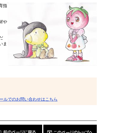
育指
材や
だ
いま
ールでのお問い合わせはこちら
こ
の