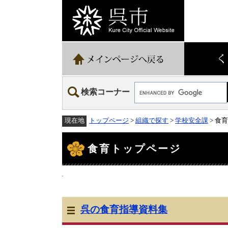
ペ
メ
ー
ニ
ジ
ュ
の
ー
先
を
頭
飛
で
ば
す。
し
て
Google
本
検索コーナー
カ
文
ス
へ
タ
トップページ
>
組織で探す
>
学校安全課
> 食
現在地
ム
検
本
索
文
食育トップページ
呉の食育指導資料集