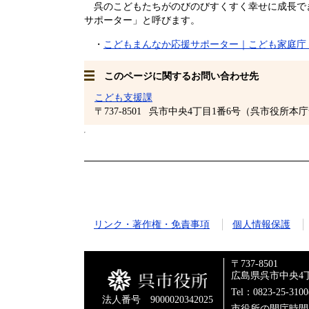
呉のこどもたちがのびのびすくすく幸せに成長で
サポーター」と呼びます。
・
こどもまんなか応援サポーター｜こども家庭庁 (cfa.
このページに関するお問い合わせ先
こども支援課
〒737-8501
呉市中央4丁目1番6号（呉市役所本庁
リンク・著作権・免責事項
個人情報保護
〒737-8501
広島県呉市中央4丁
Tel：0823-25-310
法人番号 9000020342025
市役所の開庁時間