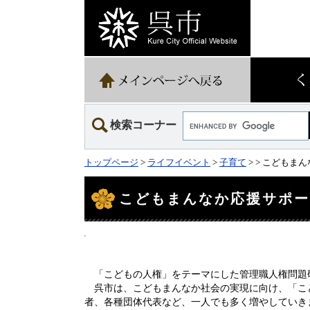
ペ
メ
ー
ニ
ジ
ュ
の
ー
先
を
頭
飛
で
ば
す。
し
て
Google
本
検索コーナー
カ
文
ス
へ
タ
トップページ
>
ライフイベント
>
子育て
>
> こどもま
ム
検
本
文
索
こどもまんなか応援サポ
「こどもの人権」をテーマにした管理職人権問題
呉市は、こどもまんなか社会の実現に向け、「こ
者、各種団体代表など、一人でも多く増やしていき