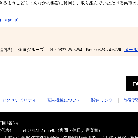
きるようこどもまんなかの趣旨に賛同し、取り組んでいただける呉市民
go.jp)
舎3階）
企画グループ
Tel：0823-25-3254
Fax：0823-24-6720
メール
前
の
ペ
ー
ジ
アクセシビリティ
広告掲載について
関連リンク
市役所
に
戻
る
目1番6号
0(代表)
Tel：0823-25-3590（夜間・休日／宿直室）
：月曜から金曜 午前8時30分から午後5時15分まで （土曜・日曜・祝