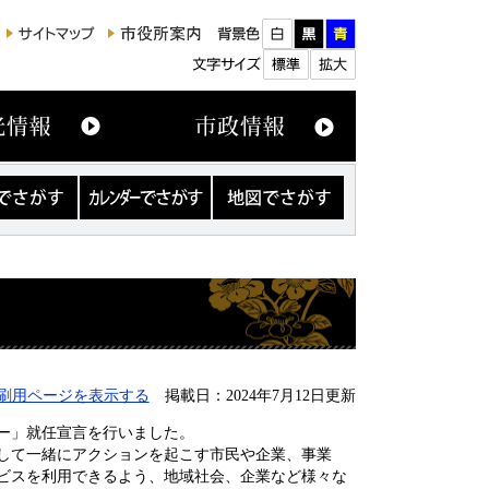
カ
地
レ
図
ン
で
ダ
さ
ー
が
で
す
さ
が
す
刷用ページを表示する
掲載日：2024年7月12日更新
ー」就任宣言を行いました。
して一緒にアクションを起こす市民や企業、事業
ビスを利用できるよう、地域社会、企業など様々な