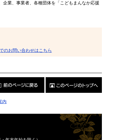
、企業、事業者、各種団体を「こどもまんなか応援
でのお問い合わせはこちら
こ
の
ペ
ー
ジ
案内
の
ト
ッ
プ
へ
日・年末年始を除く）