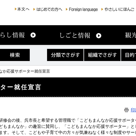
分
組
目
類
織
的
で
で
で
さ
さ
さ
んなか応援サポーター就任宣言
が
が
が
す
す
す
ーター就任宣言
印
研修会の後、呉市長と希望する管理職で「こどもまんなか応援サポータ
どもまんなか」の趣旨に賛同し、「こどもまんなか応援サポーター」と
ます。そして、こどもや子育て中の方々が気兼ねなく様々な制度やサー