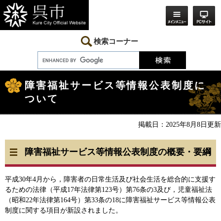
ペ
メ
ー
ニ
ジ
ュ
の
ー
先
を
検索コーナー
頭
飛
で
ば
す。
し
本
て
文
本
障害福祉サービス等情報公表制度に
文
ついて
へ
掲載日：2025年8月8日更新
障害福祉サービス等情報公表制度の概要・要綱
平成30年4月から，障害者の日常生活及び社会生活を総合的に支援す
るための法律（平成17年法律第123号）第76条の3及び，児童福祉法
（昭和22年法律第164号）第33条の18に障害福祉サービス等情報公表
制度に関する項目が新設されました。