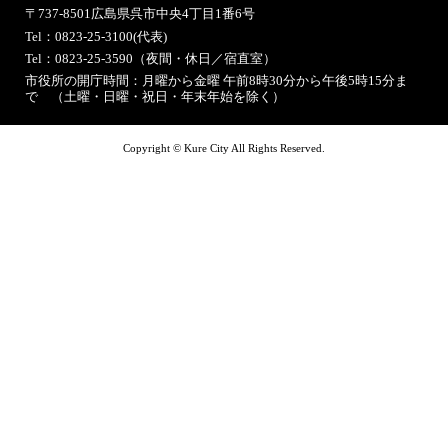
〒737-8501
広島県呉市中央4丁目1番6号
Tel：0823-25-3100(代表)
Tel：0823-25-3590（夜間・休日／宿直室）
市役所の開庁時間：月曜から金曜 午前8時30分から午後5時15分ま
で （土曜・日曜・祝日・年末年始を除く）
Copyright © Kure City All Rights Reserved.