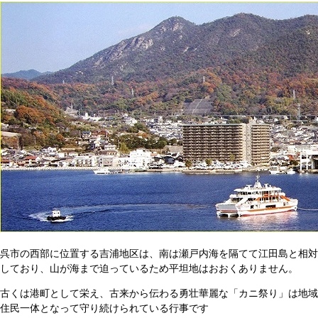
呉市の西部に位置する吉浦地区は、南は瀬戸内海を隔てて江田島と相対
しており、山が海まで迫っているため平坦地はおおくありません。
古くは港町として栄え、古来から伝わる勇壮華麗な「カニ祭り」は地域
住民一体となって守り続けられている行事です