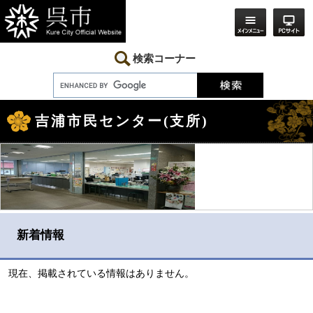
ペ
メ
ー
ニ
ジ
ュ
の
ー
先
を
検索コーナー
頭
飛
で
ば
す。
し
本
て
文
本
吉浦市民センター(支所)
文
へ
新着情報
現在、掲載されている情報はありません。