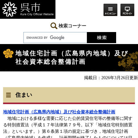
ペ
メ
ー
ニ
ジ
ュ
の
ー
先
を
検索コーナー
頭
飛
で
ば
す。
し
本
て
文
本
地域住宅計画（広島県内地域）及び
文
社会資本総合整備計画
へ
掲載日：2026年3月26日更新
住まい
地域住宅計画（広島県内地域）及び
社会資本総合整備計画
地域における多様な需要に応じた公的賃貸住宅等の整備等に関す
る特別措置法（平成１７年法律第７９号。以下「地域住宅特別措置
法」といいます。）第６条第１項の規定に基づき，地域住宅計画
（広島県内地域）を作成し，計画期間が終了したものについては目