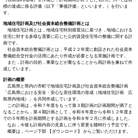
標の達成に係る評価（以下「事後評価」といいます。）を行いま
す。
地域住宅計画及び社会資本総合整備計画とは
地域住宅計画とは，地域住宅特別措置法に基づき，地域における
住宅に対する多様な需要に応じた公的賃貸住宅等の整備に関する計
画です。
社会資本総合整備計画とは，平成２２年度に創設された社会資本
整備総合交付金の活用にあたり作成が必要となる実施計画です。
また，計画の目的，事業などが重なることから両計画を兼ねて作
成しています。
計画の概要
広島県と県内の市町で地域住宅計画及び社会資本総合整備計画
「広島県における安全・安心な居住環境の形成（地域住宅計画 広
島県内地域）」を共同作成しています。
この計画は，令和７年度をもって第３期計画の計画期間が満了と
なることから，第４期計画として，令和８年度から令和１２年度ま
での５年間を計画期間とする計画を令和８年２月に作成しました。
なお，今後も計画内容の見直しに伴う変更を随時行う予定です。
概要は，ページ下部 【ダウンロード】 からご覧いただけます。