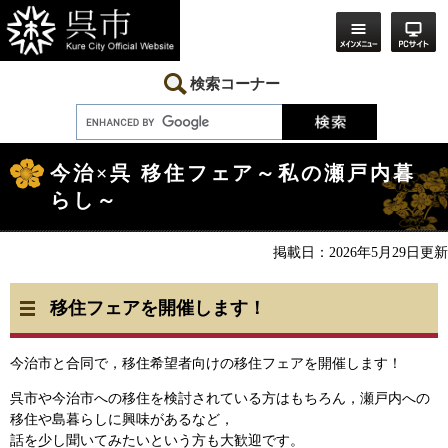
ペ
メ
ー
ニ
ジ
ュ
の
ー
先
を
検索コーナー
頭
飛
で
ば
す。
し
本
て
文
本
今治×呉 移住フェア～私の瀬戸内暮
文
らし～
へ
掲載日：2026年5月29日更新
移住フェアを開催します！
今治市と合同で，移住希望者向けの移住フェアを開催します！
呉市や今治市への移住を検討されている方はもちろん，瀬戸内への
移住や島暮らしに興味があるなど，
話を少し聞いてみたいという方も大歓迎です。