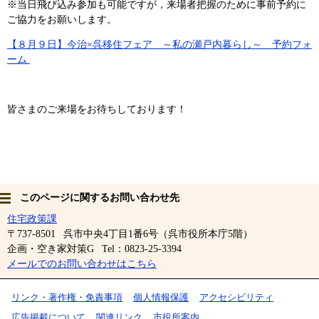
※当日飛び込み参加も可能ですが，来場者把握のために事前予約に
ご協力をお願いします。
【８月９日】今治×呉移住フェア ～私の瀬戸内暮らし～ 予約フォ
ーム
皆さまのご来場をお待ちしております！
このページに関するお問い合わせ先
住宅政策課
〒737-8501
呉市中央4丁目1番6号（呉市役所本庁5階）
企画・空き家対策G
Tel：0823-25-3394
メールでのお問い合わせはこちら
リンク・著作権・免責事項
個人情報保護
アクセシビリティ
広告掲載について
関連リンク
市役所案内