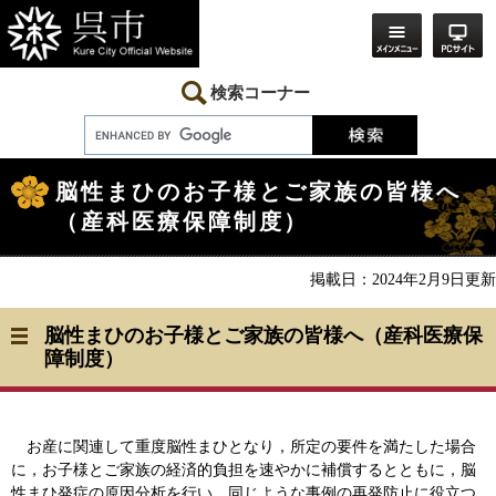
ペ
メ
ー
ニ
ジ
ュ
の
ー
先
を
検索コーナー
頭
飛
で
ば
す。
し
本
て
文
本
脳性まひのお子様とご家族の皆様へ
文
（産科医療保障制度）
へ
掲載日：2024年2月9日更新
脳性まひのお子様とご家族の皆様へ（産科医療保
障制度）
お産に関連して重度脳性まひとなり，所定の要件を満たした場合
に，お子様とご家族の経済的負担を速やかに補償するとともに，脳
性まひ発症の原因分析を行い，同じような事例の再発防止に役立つ