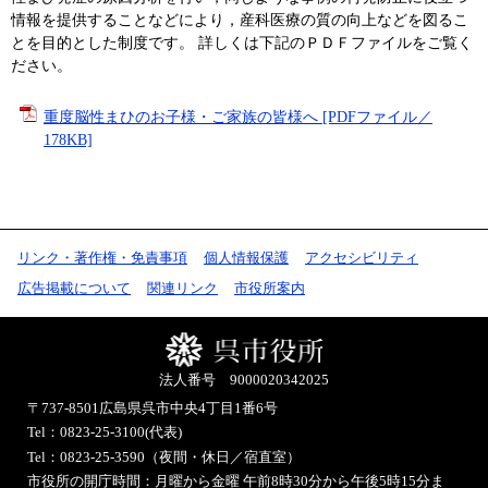
情報を提供することなどにより，産科医療の質の向上などを図るこ
とを目的とした制度です。 詳しくは下記のＰＤＦファイルをご覧く
ださい。
重度脳性まひのお子様・ご家族の皆様へ [PDFファイル／
178KB]
リンク・著作権・免責事項
個人情報保護
アクセシビリティ
広告掲載について
関連リンク
市役所案内
法人番号 9000020342025
〒737-8501
広島県呉市中央4丁目1番6号
Tel：0823-25-3100(代表)
Tel：0823-25-3590（夜間・休日／宿直室）
市役所の開庁時間：月曜から金曜 午前8時30分から午後5時15分ま