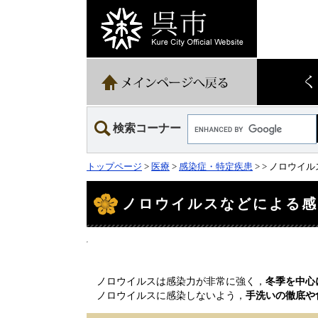
ペ
メ
ー
ニ
ジ
ュ
の
ー
先
を
頭
飛
で
ば
す。
し
て
Google
本
検索コーナー
カ
文
ス
へ
タ
トップページ
>
医療
>
感染症・特定疾患
>
> ノロウイ
ム
検
本
文
索
ノロウイルスなどによる
ノロウイルスは感染力が非常に強く，
冬季を中心
ノロウイルスに感染しないよう，
手洗いの徹底や