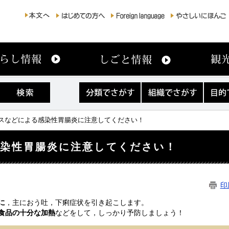
分
組
目
類
織
的
で
で
で
さ
さ
さ
ルスなどによる感染性胃腸炎に注意してください！
が
が
が
す
す
す
感染性胃腸炎に注意してください！
印
に
，主におう吐，下痢症状を引き起こします。
食品の十分な加熱
などをして，しっかり予防しましょう！