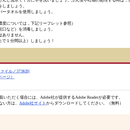
けんと流水で十分に手を洗いましょう。ふん便や吐物の処理する時は，
をしましょう。
パータオルを使用しましょう。
濃度については，下記リーフレット参照）
蛇口など）を消毒しましょう。
はありません。
上で１分間以上）しましょう！
イル／373KB]
ページ）
いただく場合には、Adobe社が提供するAdobe Readerが必要です。
ちでない方は、
Adobe社サイト
からダウンロードしてください。（無料）