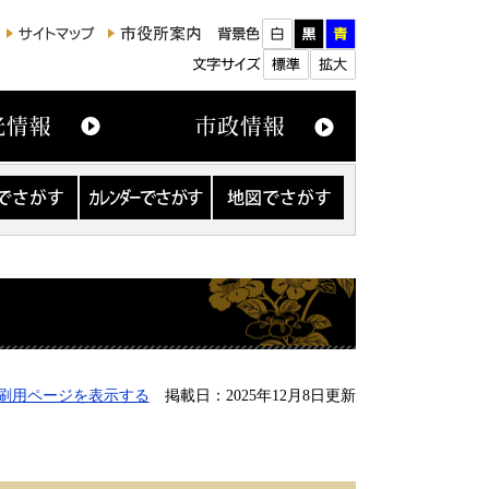
カ
地
レ
図
ン
で
ダ
さ
ー
が
で
す
さ
が
す
刷用ページを表示する
掲載日：2025年12月8日更新