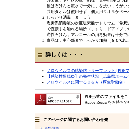
外出後，トイレの後，調理・食事の前には石
後は石けんと流水で十分に手を洗い，うがい
共用タオルは使用せず，個人用タオルかペー
しっかり消毒しましょう！
塩素系消毒液の次亜塩素酸ナトリウム（希釈
で直接手を触れる場所（手すり，ドアノブ，
逆性石けん，アルコールの消毒効果は十分で
食品は，中心部までしっかり加熱（８５℃以
詳しくは・・・
ノロウイルスの感染防止リーフレット [PDFファ
【
感染性胃腸炎】の発生状況（広島県ホーム
ノロウイルスに関するＱ＆Ａ（厚生労働省）
PDF形式のファイルをご覧
Adobe Readerをお持
このページに関するお問い合わせ先
地域保健課