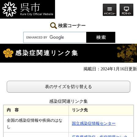
ペ
メ
ー
ニ
ジ
ュ
の
ー
先
を
検索コーナー
頭
飛
で
ば
す。
し
本
て
文
本
感染症関連リンク集
文
へ
掲載日：2024年1月16日更新
表のサイズを切り替える
感染症関連リンク集
内 容
リンク先
全国の感染症情報や疾病のはな
国立感染症情報センター
し