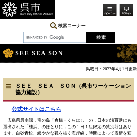
ペ
メ
ー
ニ
ジ
ュ
の
ー
先
を
検索コーナー
頭
飛
で
ば
す。
し
本
て
文
本
SEE SEA SON
文
へ
掲載日：2023年4月1日更新
ＳＥＥ ＳＥＡ ＳＯＮ（呉市ワーケーション
協力施設）
公式サイトはこちら
広島県最南端，宝の島「倉橋＝くらはし」の，日本の渚百選にも
選出された「桂浜」のほとりに，この１日１組限定の貸別荘はあり
ます。白砂青松、緩やかな弧を描く海岸線，時間によって表情を変