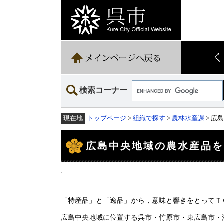
ペ
メ
ー
ニ
ジ
ュ
の
ー
先
を
頭
飛
で
ば
す。
し
て
Google
本
検索コーナー
カ
文
ス
へ
タ
トップページ
>
組織で探す
>
農林水産課
> 広
現在地
ム
検
本
索
文
広島中央地域の農水産品を完
「特産品」と「逸品」から，意味と響きをとってＴ
広島中央地域に位置する呉市・竹原市・東広島市・