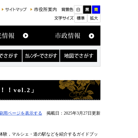
カ
地
レ
図
ン
で
ダ
さ
ー
が
で
す
さ
vol.2」
が
す
刷用ページを表示する
掲載日：2025年3月27日更新
体験，マルシェ・道の駅などを紹介するガイドブッ