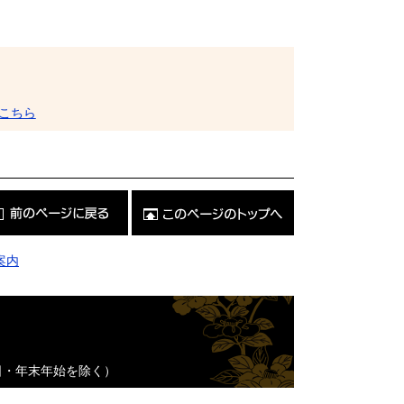
こちら
こ
の
ペ
ー
ジ
案内
の
ト
ッ
プ
へ
日・年末年始を除く）