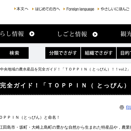
分
組
目
類
織
的
で
で
で
さ
さ
さ
島中央地域の農水産品を完全ガイド！「ＴＯＰＰＩＮ（ とっぴん）！！vol.2」
が
が
が
す
す
す
全ガイド！「ＴＯＰＰＩＮ（ とっぴん）！！
印
ＯＰＰＩＮ（とっぴん）と命名！
江田島市・坂町・大崎上島町の豊かな自然から生まれた特産品や，農業