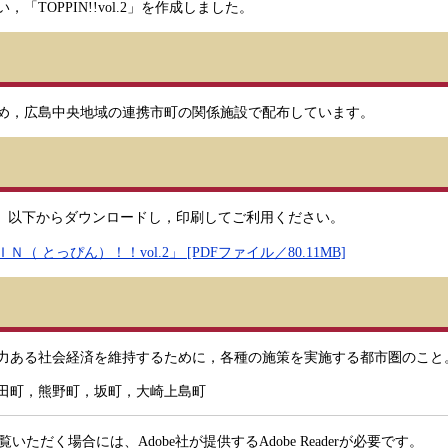
OPPIN!!vol.2」を作成しました。
め，広島中央地域の連携市町の関係施設で配布しています。
す。以下からダウンロードし，印刷してご利用ください。
っぴん）！！vol.2」 [PDFファイル／80.11MB]
力ある社会経済を維持するために，各種の施策を実施する都市圏のこと
田町，熊野町，坂町，大崎上島町
いただく場合には、Adobe社が提供するAdobe Readerが必要です。