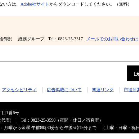
ちでない方は、
Adobe社サイト
からダウンロードしてください。（無料）
舎5階）
総務グループ
Tel：0823-25-3317
メールでのお問い合わせは
前
の
ペ
ー
ジ
アクセシビリティ
広告掲載について
関連リンク
市役所
に
戻
る
目1番6号
0(代表)
Tel：0823-25-3590（夜間・休日／宿直室）
：月曜から金曜 午前8時30分から午後5時15分まで （土曜・日曜・祝