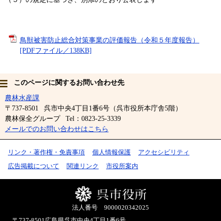
鳥獣被害防止総合対策事業の評価報告（令和５年度報告）
[PDFファイル／138KB]
このページに関するお問い合わせ先
農林水産課
〒737-8501
呉市中央4丁目1番6号（呉市役所本庁舎5階）
農林保全グループ
Tel：0823-25-3339
メールでのお問い合わせはこちら
リンク・著作権・免責事項
個人情報保護
アクセシビリティ
広告掲載について
関連リンク
市役所案内
法人番号 9000020342025
〒737-8501
広島県呉市中央4丁目1番6号