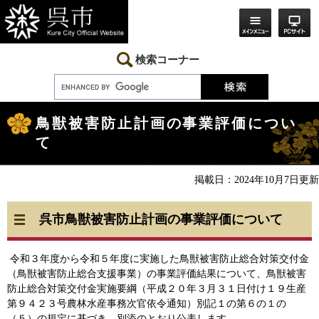
ペ
メ
ー
ニ
ジ
ュ
の
ー
先
を
検索コーナー
頭
飛
で
ば
す。
し
本
て
文
本
鳥獣被害防止計画の事業評価につい
文
て
へ
掲載日：2024年10月7日更新
呉市鳥獣被害防止計画の事業評価について
令和３年度から令和５年度に実施した鳥獣被害防止総合対策交付金
（鳥獣被害防止総合支援事業）の事業評価結果について、鳥獣被害
防止総合対策交付金実施要綱（平成２０年３月３１日付け１９生産
第９４２３号農林水産事務次官依令通知）別記１の第６の１の
（５）の規定に基づき、別添のとおり公表します