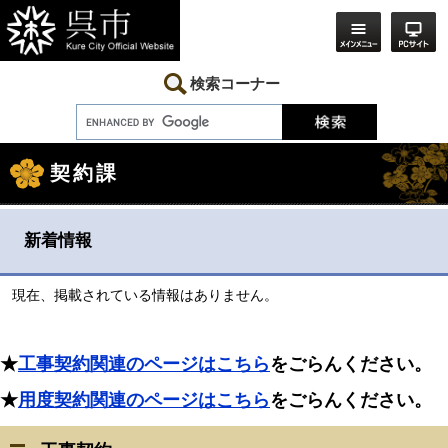
ペ
メ
ー
ニ
ジ
ュ
の
ー
先
を
検索コーナー
頭
飛
で
ば
す。
し
本
て
文
本
契約課
文
へ
新着情報
現在、掲載されている情報はありません。
★
工事契約関連のページはこちら
をごらんください。
★
用度契約関連のページはこちら
をごらんください。