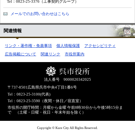
Tel：0823-25-3376（工事契約グループ）
メールでのお問い合わせはこちら
関連情報
リンク・著作権・免責事項
個人情報保護
アクセシビリティ
広告掲載について
関連リンク
市役所案内
法人番号 9000020342025
〒737-8501
広島県呉市中央4丁目1番6号
Tel：0823-25-3100(代表)
Tel：0823-25-3590（夜間・休日／宿直室）
市役所の開庁時間：月曜から金曜 午前8時30分から午後5時15分ま
で （土曜・日曜・祝日・年末年始を除く）
Copyright © Kure City All Rights Reserved.