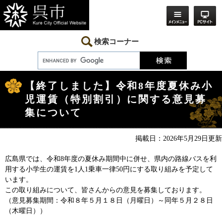
ペ
メ
ー
ニ
ジ
ュ
の
ー
先
を
検索コーナー
頭
飛
で
ば
す。
し
本
て
文
本
【終了しました】令和8年度夏休み小
文
児運賃（特別割引）に関する意見募
へ
集について
掲載日：2026年5月29日更新
広島県では、令和8年度の夏休み期間中に併せ、県内の路線バスを利
用する小学生の運賃を1人1乗車一律50円にする取り組みを予定して
います。
この取り組みについて、皆さんからの意見を募集しております。
（意見募集期間：令和８年５月１８日（月曜日）～同年５月２８日
（木曜日））