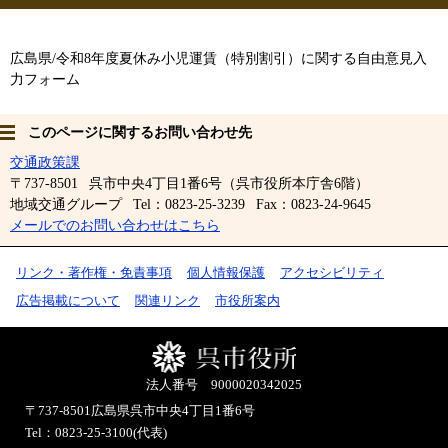
広島県/令和8年度夏休み⼩児運賃（特別割引）に関する自由意見入
力フォーム
このページに関するお問い合わせ先
交通政策課
〒737-8501
呉市中央4丁目1番6号（呉市役所本庁舎6階）
地域交通グループ
Tel：0823-25-3239
Fax：0823-24-9645
メールでのお問い合わせはこちら
リンク・著作権・免責事項
個人情報保護
アクセシビリティ
広告掲載について
関連リンク
市役所案内
法人番号 9000020342025
〒737-8501
広島県呉市中央4丁目1番6号
Tel：0823-25-3100(代表)