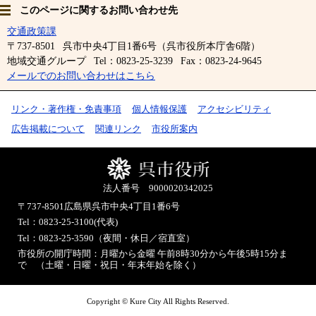
このページに関するお問い合わせ先
交通政策課
〒737-8501
呉市中央4丁目1番6号（呉市役所本庁舎6階）
地域交通グループ
Tel：0823-25-3239
Fax：0823-24-9645
メールでのお問い合わせはこちら
リンク・著作権・免責事項
個人情報保護
アクセシビリティ
広告掲載について
関連リンク
市役所案内
法人番号 9000020342025
〒737-8501
広島県呉市中央4丁目1番6号
Tel：0823-25-3100(代表)
Tel：0823-25-3590（夜間・休日／宿直室）
市役所の開庁時間：月曜から金曜 午前8時30分から午後5時15分ま
で （土曜・日曜・祝日・年末年始を除く）
Copyright © Kure City All Rights Reserved.