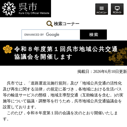
ペ
メ
ー
ニ
ジ
ュ
の
ー
先
を
検索コーナー
頭
飛
で
ば
す。
し
本
て
文
本
令和８年度第１回呉市地域公共交通
文
協議会を開催します
へ
掲載日：2026年6月10日更新
呉市では，「道路運送法施行規則」及び「地域公共交通の活性化
及び再生に関する法律」の規定に基づき，各地域における生活バス
等の輸送サービスの態様，地域主導型交通（互助輸送を含む。)の実
施等について協議・調整等を行うため，呉市地域公共交通協議会を
設置しております。
このたび，令和８年度第１回の会議を次のとおり開催いたしま
す。