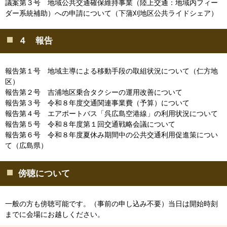
議案第３号 地域公共交通確保維持事業（陸上交通：地域内フィー
ダー系統補助）への申請について（下蒲刈地区公共ライドシェア）
４ 報告
報告第１号 地域主導による移動手段の取組状況について（仁方地
区）
報告第２号 吉浦地区乗合タクシーの運用改善について
報告第３号 令和８年度交通関連事業費（予算）について
報告第４号 エアポートバス「呉広島空港線」の利用状況について
報告第５号 令和８年度第１回交通戦略会議について
報告第６号 令和８年度夏休み期間中の公共交通利用促進策につい
て（広島県）
傍聴について
一般の方も傍聴可能です。（事前の申し込み不要）当日は開始時刻
までに会場にお越しください。